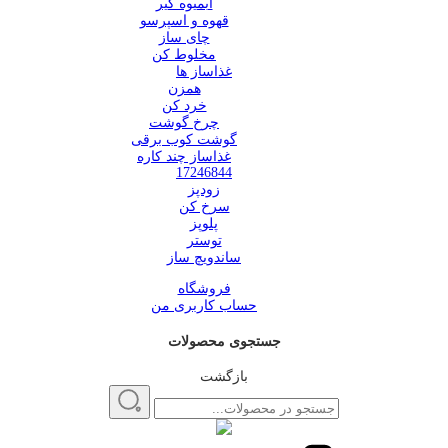
آبمیوه گیر
قهوه و اسپرسو
چای ساز
مخلوط کن
غذاساز ها
همزن
خرد کن
چرخ گوشت
گوشت کوب برقی
غذاساز چند کاره
17246844
زودپز
سرخ کن
پلوپز
توستر
ساندویچ ساز
فروشگاه
حساب کاربری من
جستجوی محصولات
بازگشت