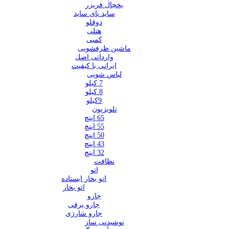
یخچال فریزر
ساید بای ساید
دوقلو
هتلی
کمبی
ماشین ظرفشویی
وارداتی اصل
ایرانی با کیفیت
لباس شویی
7 کیلو
8 کیلو
9کیلو
تلویزیون
65 اینچ
55 اینچ
50 اینچ
43 اینچ
32 اینچ
نظافت
اتو
اتو بخار ایستاده
اتو بخار
جارو
جارو برقی
جارو شارژی
نوشیدنی ساز