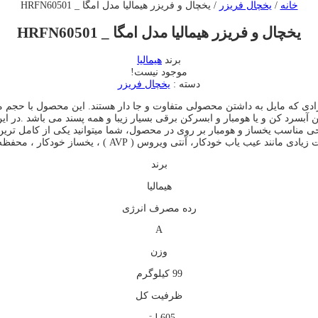
خانه
/
یخچال فریزر
/ یخچال و فریزر هیمالیا مدل امگا _ HRFN60501
یخچال و فریزر هیمالیا مدل امگا _ HRFN60501
برند
هیمالیا
موجود نیست!
دسته :
یخچال فریزر
ینه بسیار مناسبی است برای افرادی که مایل به داشتن محصولی متفاوت و جا دار هستند. این
بسرد کن و یا هومبار و ابسرکن برقی بسیار زیبا و همه پسند می باشد .در ای
 در یخچال فریزر هیمالیا مدل امگا ( Omega )که با طراحی مناسب یخساز و هومبار بر روی در محصول، شما م
 خودکار، آنتی ویروس ( AVP ) ، یخساز خودکار ، محفظه ی کنترل رطوبت و غیره دارد.
برند
هیمالیا
رده مصرف انرژی
A
وزن
99 کیلوگرم
ظرفیت کل
605 لیتر