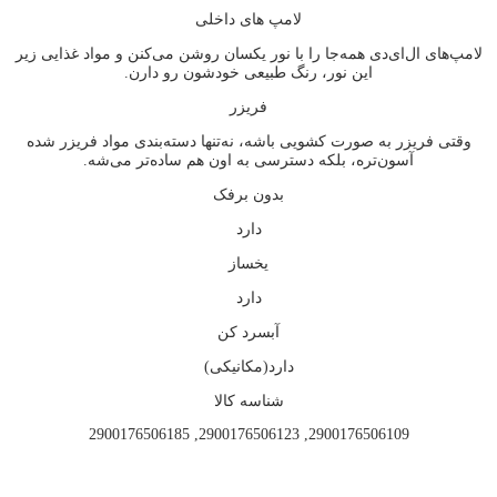
لامپ های داخلی
لامپ‌های ال‌ای‌دی همه‌جا را با نور یکسان روشن می‌کنن و مواد غذایی زیر
این نور، رنگ طبیعی خودشون رو دارن.
فریزر
وقتی فریزر به صورت کشویی باشه، نه‌تنها دسته‌بندی مواد فریزر شده
آسون‌تره، بلکه دسترسی به اون هم ساده‌تر می‌شه.
بدون برفک
دارد
یخساز
دارد
آبسرد کن
دارد(مکانیکی)
شناسه کالا
2900176506109, 2900176506123, 2900176506185
بزرگنمایی تصویر
افزودن به علاقه مندی ها
به علاقه مندی ها افزوده شد