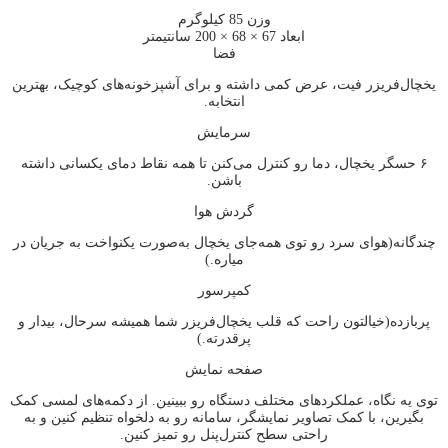
وزن
85 کیلوگرم
ابعاد
67 × 68 × 200 سانتیمتر
فضا
یخچال‌فریزر فیت، عرض کمی داشته و برای آشپزخونه‌های کوچیک، بهترین
انتخابه.
سرمایش
۶ حسگر یخچال، دما رو کنترل می‌کنن تا همه نقاط دمای یکسانی داشته
باشن.
گردش هوا
چندگانه(هوای سرد رو توی همه‌جای یخچال به‌صورت یکنواخت به جریان در
میاره.)
کمپرسور
پربازده(خیالتون راحت که قلب یخچال‌فریزر شما همیشه سرحال، بیدار و
پرقدرته.)
صفحه نمایش
توی یه نگاه، عملکردهای مختلف دستگاه رو ببینین. از دکمه‌های لمسی کمک
بگیرین، با کمک تصاویر نمایشگر، سامانه رو به دلخواه تنظیم کنین و به
راحتی سطح کنترل‌پنل رو تمیز کنین.