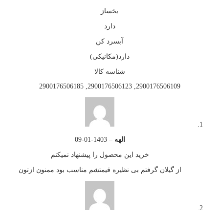
یخساز
دارد
آبسرد کن
دارد(مکانیکی)
شناسه کالا
2900176506109, 2900176506123, 2900176506185
الهه
–
1403-01-09
خرید این محصول را پیشنهاد نمیکنم
از گیلان گرفتم بی نظیره قیمتشم مناسب بود ممنون ازتون