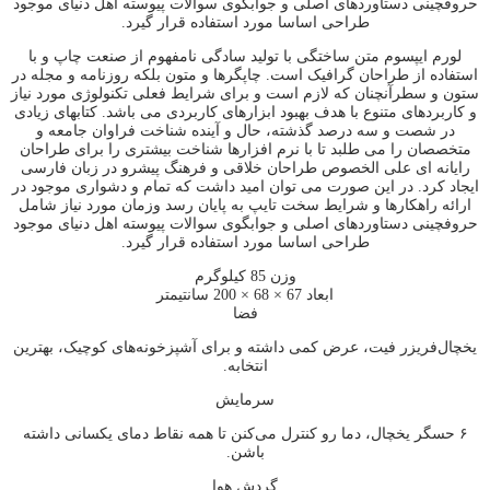
حروفچینی دستاوردهای اصلی و جوابگوی سوالات پیوسته اهل دنیای موجود
طراحی اساسا مورد استفاده قرار گیرد.
لورم ایپسوم متن ساختگی با تولید سادگی نامفهوم از صنعت چاپ و با
استفاده از طراحان گرافیک است. چاپگرها و متون بلکه روزنامه و مجله در
ستون و سطرآنچنان که لازم است و برای شرایط فعلی تکنولوژی مورد نیاز
و کاربردهای متنوع با هدف بهبود ابزارهای کاربردی می باشد. کتابهای زیادی
در شصت و سه درصد گذشته، حال و آینده شناخت فراوان جامعه و
متخصصان را می طلبد تا با نرم افزارها شناخت بیشتری را برای طراحان
رایانه ای علی الخصوص طراحان خلاقی و فرهنگ پیشرو در زبان فارسی
ایجاد کرد. در این صورت می توان امید داشت که تمام و دشواری موجود در
ارائه راهکارها و شرایط سخت تایپ به پایان رسد وزمان مورد نیاز شامل
حروفچینی دستاوردهای اصلی و جوابگوی سوالات پیوسته اهل دنیای موجود
طراحی اساسا مورد استفاده قرار گیرد.
وزن
85 کیلوگرم
ابعاد
67 × 68 × 200 سانتیمتر
فضا
یخچال‌فریزر فیت، عرض کمی داشته و برای آشپزخونه‌های کوچیک، بهترین
انتخابه.
سرمایش
۶ حسگر یخچال، دما رو کنترل می‌کنن تا همه نقاط دمای یکسانی داشته
باشن.
گردش هوا