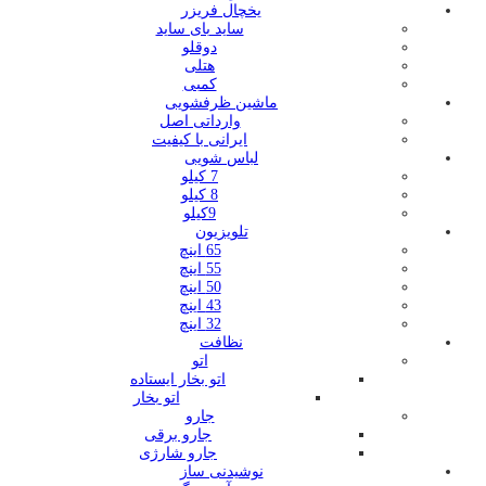
یخچال فریزر
ساید بای ساید
دوقلو
هتلی
کمبی
ماشین ظرفشویی
وارداتی اصل
ایرانی با کیفیت
لباس شویی
7 کیلو
8 کیلو
9کیلو
تلویزیون
65 اینچ
55 اینچ
50 اینچ
43 اینچ
32 اینچ
نظافت
اتو
اتو بخار ایستاده
اتو بخار
جارو
جارو برقی
جارو شارژی
نوشیدنی ساز