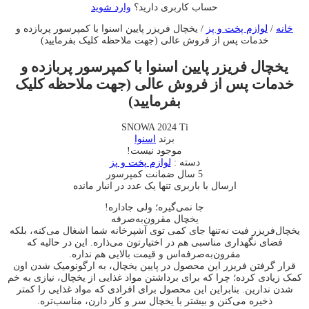
حساب کاربری دارید؟
وارد شوید
خانه
/
لوازم پخت و پز
/ یخچال فریزر پایین اسنوا با کمپرسور پربازده و
خدمات پس از فروش عالی (جهت ملاحظه کلیک بفرمایید)
یخچال فریزر پایین اسنوا با کمپرسور پربازده و
خدمات پس از فروش عالی (جهت ملاحظه کلیک
بفرمایید)
SNOWA 2024 Ti
برند
اسنوا
موجود نیست!
دسته :
لوازم پخت و پز
5 سال ضمانت کمپرسور
ارسال با باربری
تنها یک عدد در انبار مانده
جا نمی‌گیره؛ ولی جاداره!
یخچال مقرون‌به‌صرفه
یخچال‌فریزر فیت نه‌تنها جای کمی توی آشپرخانه شما اشغال می‌کنه، بلکه
فضای نگهداری مناسبی هم در اختیارتون می‌ذاره. این در حالیه که
مقرون‌به‌صرفه‌اس و قیمت بالایی هم نداره.
قرار گرفتن فریزر این محصول در پایین یخچال، به ارگونومیک شدن اون
کمک زیادی کرده؛ چرا که برای برداشتن مواد غذایی از یخچال، نیازی به خم
شدن ندارین. بنابراین این محصول برای افرادی که مواد غذایی را کمتر
ذخیره می‌کنن و بیشتر با یخچال سر و کار دارن، مناسب‌تره.