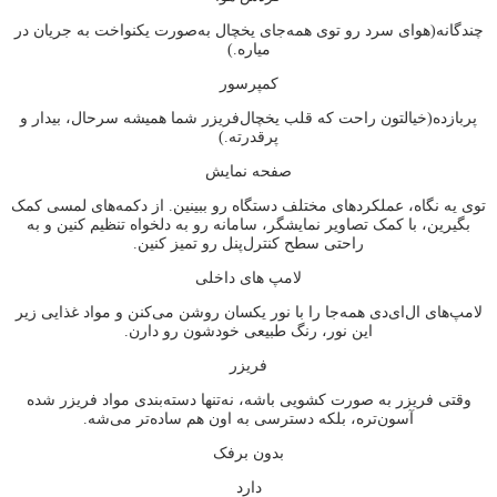
چندگانه(هوای سرد رو توی همه‌جای یخچال به‌صورت یکنواخت به جریان در
میاره.)
کمپرسور
پربازده(خیالتون راحت که قلب یخچال‌فریزر شما همیشه سرحال، بیدار و
پرقدرته.)
صفحه نمایش
توی یه نگاه، عملکردهای مختلف دستگاه رو ببینین. از دکمه‌های لمسی کمک
بگیرین، با کمک تصاویر نمایشگر، سامانه رو به دلخواه تنظیم کنین و به
راحتی سطح کنترل‌پنل رو تمیز کنین.
لامپ های داخلی
لامپ‌های ال‌ای‌دی همه‌جا را با نور یکسان روشن می‌کنن و مواد غذایی زیر
این نور، رنگ طبیعی خودشون رو دارن.
فریزر
وقتی فریزر به صورت کشویی باشه، نه‌تنها دسته‌بندی مواد فریزر شده
آسون‌تره، بلکه دسترسی به اون هم ساده‌تر می‌شه.
بدون برفک
دارد