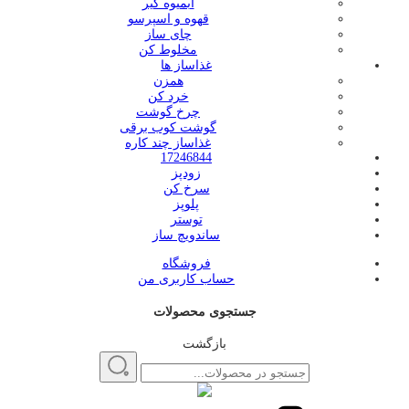
آبمیوه گیر
قهوه و اسپرسو
چای ساز
مخلوط کن
غذاساز ها
همزن
خرد کن
چرخ گوشت
گوشت کوب برقی
غذاساز چند کاره
17246844
زودپز
سرخ کن
پلوپز
توستر
ساندویچ ساز
فروشگاه
حساب کاربری من
جستجوی محصولات
بازگشت