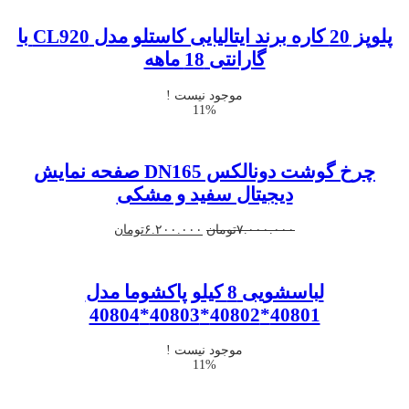
پلوپز 20 کاره برند ایتالیایی کاستلو مدل CL920 با
گارانتی 18 ماهه
موجود نیست !
11%
چرخ گوشت دونالکس DN165 صفحه نمایش
دیجیتال سفید و مشکی
قیمت
قیمت
۷.۰۰۰.۰۰۰
تومان
۶.۲۰۰.۰۰۰
تومان
اصلی
فعلی
۷.۰۰۰.۰۰۰تومان
۶.۲۰۰.۰۰۰تومان
بود.
است.
لباسشویی 8 کیلو پاکشوما مدل
40801*40802*40803*40804
موجود نیست !
11%