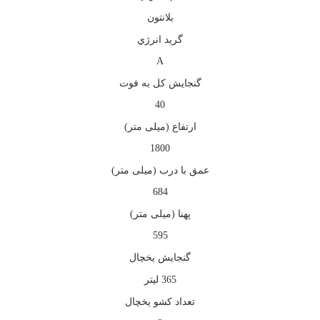
بلانتون
گريد انرژي
A
گنجایش کل به فوت
40
ارتفاع (میلی متر)
1800
عمق با درب (میلی متر)
684
پهنا (میلی متر)
595
گنجایش یخچال
365 لیتر
تعداد کشو یخچال