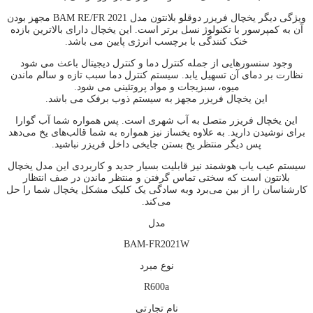
ويژگی ديگر یخچال فريزر دوقلو بلانتون مدل BAM RE/FR 2021 مجهز بودن
آن به کمپرسور با تکنولوژ نسل برتر است. اين يخچال دارای بالاترين بازده
خنک کنندگی با برچسب انرژی پايين می باشد.
وجود سنسورهايی از جمله کنترل دما و کنترل ديجيتال باعث می شود
نظارت بر دمای آن تسهيل يابد. سيستم کنترل دما سبب تازه و سالم ماندن
ميوه، سبزيجات و مواد پروتئينی می شود.
اين يخچال فريزر مجهز به سيستم ذوب برفک می باشد.
این یخچال فریزر متصل به آب شهری است. پس همواره شما آب گوارا
برای نوشیدن دارید. به علاوه یخساز نیز همواره به شما قالب‌های یخ می‌دهد
پس دیگر منتظر یخ بستن جایخی داخل فریزر نباشید.
سیستم عیب یاب هوشمند نیز قابلیت بسیار جدید و کاربردی این مدل یخچال
بلانتون است که سختی تماس گرفتن و منتظر ماندن در صف انتظار
کارشناسان را از بین می‌برد وبه سادگی یک کلیک مشکل یخچال شما را حل
می‌کند.
مدل
BAM-FR2021W
نوع مبرد
R600a
نام تجارتي