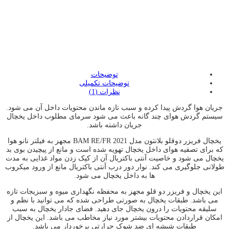
:
:
:
توضیحات
توضیحات تکمیلی
نظرات (1)
جريان هوا گردش پيدا کرده و سبب تازه ماندن محتويات داخل آن می شود.
سيستم گردش هوای چند گانه باعث می شود سرمای مطلوب داخل يخچال
جريان داشته باشد.
یخچال فريزر دوقلو بلانتون مدل BAM RE/FR 2021 مجهز به فيلتر نانو هوا
که برای تصفيه هوای داخل يخچال تهويه شده است و مانع از پيچيدن بوی بد
يخچال می شود و خاصيت آنتی باکتريال آن از کپک زدن مواد غذايی به مدت
طولانی جلوگيری می کند. نوار دور درب آنتی باکتريال مانع از ورود ميکروب
ها به داخل يخچال می شود.
اين يخچال و فريزر دو قلو مجهز به محفظه نگهداری ميوه و سبزيجات تازه
می باشد. طبقات يخچال به صورتی طراحی شده که می توانيد با نظم و
سليقه محتويات را درون يخچال جای دهيد. فضای جادار يخچال به سبب
امکان قراردادن محتويات بيشتر مورد نياز مخاطب می باشد. اين يخچال از
طبقات شيشه ای ضد شوک حرارتی برخوردار می باشد.