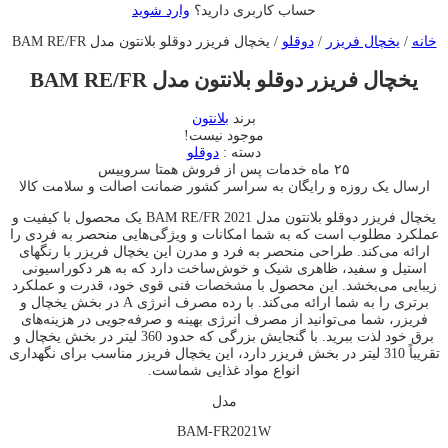
حساب کاربری دارید؟
وارد شوید
خانه
/
یخچال فریزر
/
دوقلو
/ یخچال فريزر دوقلو بلانتون مدل BAM RE/FR
یخچال فريزر دوقلو بلانتون مدل BAM RE/FR
برند
بلانتون
موجود نیست!
دسته :
دوقلو
۲۵ ماه خدمات پس از فروش همتا سروییس
ارسال یک روزه و رایگان به سراسر کشور
ضمانت اصالت و سلامت کالا
یخچال فريزر دوقلو بلانتون مدل BAM RE/FR 2021 یک محصول با کیفیت و
عملکرد مطلوب است که به شما امکانات و ویژگی‌هایی منحصر به فردی را
ارائه می‌کند. طراحی منحصر به فرد و مدرن این یخچال فریزر با رنگهای
استیل و سفید، ظاهری شیک و خوش‌ساخت دارد که به هر دکوراسیونی
زیبایی می‌بخشد. این محصول با مشخصات فنی قوی خود، قدرت و عملکرد
برتری را به شما ارائه می‌کند. با رده مصرف انرژی A در بخش یخچال و
فریزر، شما می‌توانید از مصرف انرژی بهینه و صرفه‌جویی در هزینه‌های
برق خود لذت ببرید. با گنجایش بزرگی که حدود 360 لیتر در بخش یخچال و
تقریباً 310 لیتر در بخش فریزر دارد، این یخچال فریزر مناسب برای نگهداری
انواع مواد غذایی شماست.
مدل
BAM-FR2021W