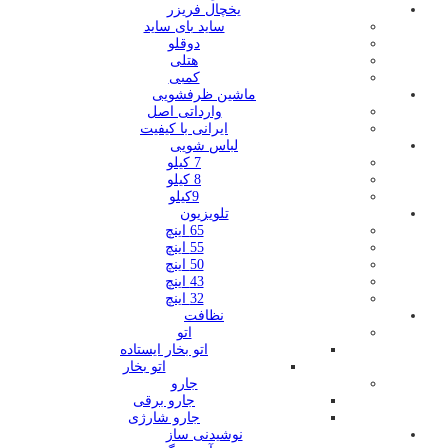
یخچال فریزر
ساید بای ساید
دوقلو
هتلی
کمبی
ماشین ظرفشویی
وارداتی اصل
ایرانی با کیفیت
لباس شویی
7 کیلو
8 کیلو
9کیلو
تلویزیون
65 اینچ
55 اینچ
50 اینچ
43 اینچ
32 اینچ
نظافت
اتو
اتو بخار ایستاده
اتو بخار
جارو
جارو برقی
جارو شارژی
نوشیدنی ساز