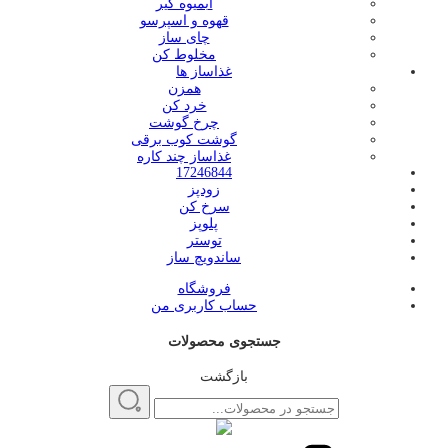
آبمیوه گیر
قهوه و اسپرسو
چای ساز
مخلوط کن
غذاساز ها
همزن
خرد کن
چرخ گوشت
گوشت کوب برقی
غذاساز چند کاره
17246844
زودپز
سرخ کن
پلوپز
توستر
ساندویچ ساز
فروشگاه
حساب کاربری من
جستجوی محصولات
بازگشت