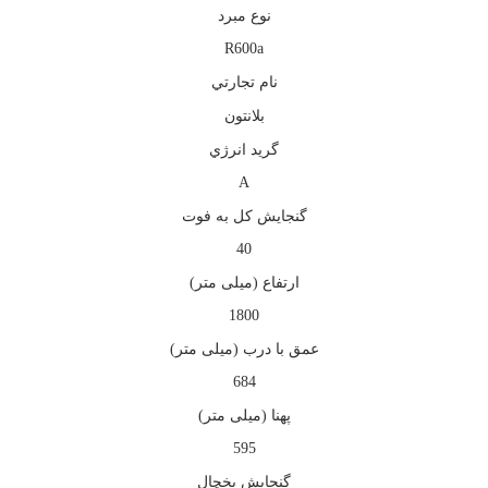
نوع مبرد
R600a
نام تجارتي
بلانتون
گريد انرژي
A
گنجایش کل به فوت
40
ارتفاع (میلی متر)
1800
عمق با درب (میلی متر)
684
پهنا (میلی متر)
595
گنجایش یخچال