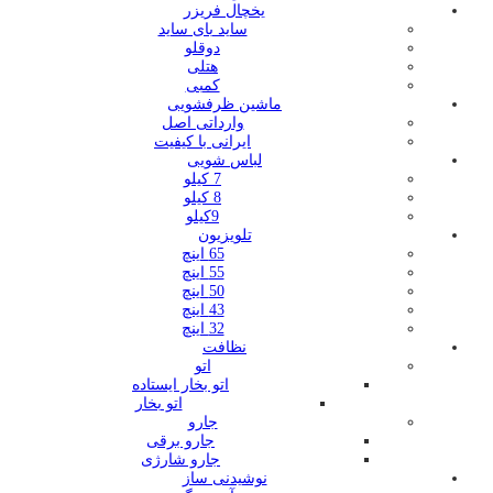
یخچال فریزر
ساید بای ساید
دوقلو
هتلی
کمبی
ماشین ظرفشویی
وارداتی اصل
ایرانی با کیفیت
لباس شویی
7 کیلو
8 کیلو
9کیلو
تلویزیون
65 اینچ
55 اینچ
50 اینچ
43 اینچ
32 اینچ
نظافت
اتو
اتو بخار ایستاده
اتو بخار
جارو
جارو برقی
جارو شارژی
نوشیدنی ساز