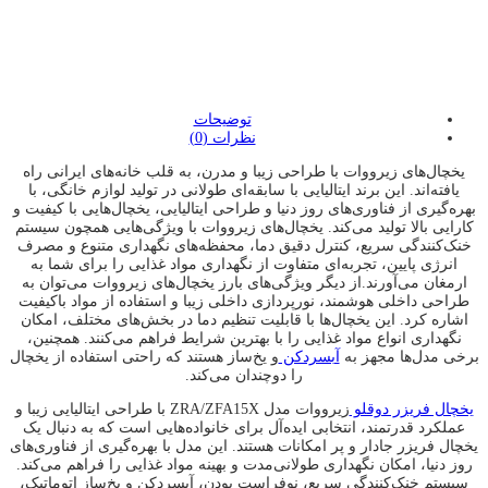
:
:
:
توضیحات
نظرات (0)
یخچال‌های زیرووات با طراحی زیبا و مدرن، به قلب خانه‌های ایرانی راه
یافته‌اند. این برند ایتالیایی با سابقه‌ای طولانی در تولید لوازم خانگی، با
بهره‌گیری از فناوری‌های روز دنیا و طراحی ایتالیایی، یخچال‌هایی با کیفیت و
کارایی بالا تولید می‌کند. یخچال‌های زیرووات با ویژگی‌هایی همچون سیستم
خنک‌کنندگی سریع، کنترل دقیق دما، محفظه‌های نگهداری متنوع و مصرف
انرژی پایین، تجربه‌ای متفاوت از نگهداری مواد غذایی را برای شما به
ارمغان می‌آورند.از دیگر ویژگی‌های بارز یخچال‌های زیرووات می‌توان به
طراحی داخلی هوشمند، نورپردازی داخلی زیبا و استفاده از مواد باکیفیت
اشاره کرد. این یخچال‌ها با قابلیت تنظیم دما در بخش‌های مختلف، امکان
نگهداری انواع مواد غذایی را با بهترین شرایط فراهم می‌کنند. همچنین،
برخی مدل‌ها مجهز به
آبسردکن
و یخ‌ساز هستند که راحتی استفاده از یخچال
را دوچندان می‌کند.
یخچال فریزر دوقلو
زیرووات مدل ZRA/ZFA15X با طراحی ایتالیایی زیبا و
عملکرد قدرتمند، انتخابی ایده‌آل برای خانواده‌هایی است که به دنبال یک
یخچال فریزر جادار و پر امکانات هستند. این مدل با بهره‌گیری از فناوری‌های
روز دنیا، امکان نگهداری طولانی‌مدت و بهینه مواد غذایی را فراهم می‌کند.
سیستم خنک‌کنندگی سریع، نوفراست بودن، آبسردکن و یخ‌ساز اتوماتیک،