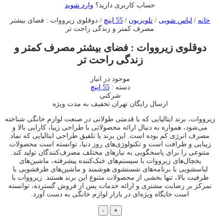
حساب کاربری دارید؟
وارد شوید
خانه
/
لباس شویی
/
تلویزیون
/
55 اینچ
/ دوقلوی زیرووات : فضای بیشتر
مصرف کمتر و زندگی راحت تر
دوقلوی زیرووات : فضای بیشتر مصرف کمتر و
زندگی راحت تر
موجود در انبار
دسته :
55 اینچ
شرکتی
ارسال رایگان تهران
تخفیف به مدت ویژه
زیرووات، برند ایتالیایی که با قدمتی طولانی در صنعت لوازم خانگی شناخته
می‌شود، همواره به دنبال ارائه محصولاتی با طراحی زیبا، کارایی بالا و
مصرف انرژی کم بوده است. این برند با تلفیق طراحی ایتالیایی که نماد
زیبایی و ظرافت است و تکنولوژی‌های روز دنیا، توانسته است محصولات
متنوعی را برای پاسخگویی به نیازهای مختلف مصرف‌کنندگان تولید کند.
یخچال‌های زیرووات با سیستم‌های خنک‌کننده پیشرفته، ماشین‌های
لباسشویی با برنامه‌های شستشوی هوشمند و ماشین‌های ظرفشویی با
ظرفیت بالا، تنها بخشی از محصولات متنوع این برند هستند. زیرووات با
تمرکز بر رضایت مشتری و ارائه خدمات پس از فروش گسترده، توانسته
است جایگاه ویژه‌ای در بازار لوازم خانگی به دست آورد.
دوقلوی
-
+
زیرووات