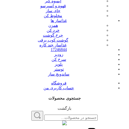
آبمیوه گیر
قهوه و اسپرسو
چای ساز
مخلوط کن
غذاساز ها
همزن
خرد کن
چرخ گوشت
گوشت کوب برقی
غذاساز چند کاره
17246844
زودپز
سرخ کن
پلوپز
توستر
ساندویچ ساز
فروشگاه
حساب کاربری من
جستجوی محصولات
بازگشت