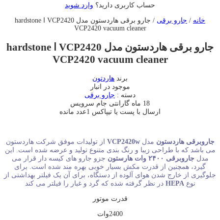
حساب کاربری دارید؟
وارد شوید
خانه
/
جارو برقی
/ جارو برقی هاردستون مدل VCP2420 ا hardstone
VCP2420 vacuum cleaner
جارو برقی هاردستون مدل VCP2420 ا hardstone
VCP2420 vacuum cleaner
برند
هاردتون
موجود در انبار
دسته :
جارو برقی
18 ماه گارانتی جام سرویس
ارسال با پست یا تیپاکس
1عدد مانده
جاروبرقی هاردستون
مدل
VCP2420w
از تولیدات موفق شرکت هاردستون
می باشد که با طراحی زیبا و رنگ بندی متنوع تولید و عرضه شده است. این
مدل
جاروبرقی ۲۴۰۰ وات هارستون
جزو جارو های کیسه دار قرار می
گیرد، همچنین از قدرت مکش بسیار خوبی بهره مند شده است. برای
جلوگیری از خارج شدن هوای آلوده از دستگاه، برای آن یک فیلتر بهداشتی از
نوع
HEPA
در نظر گرفته شده که گرد و غبار را فیلتر می کند
قدرت موتور
2400وات