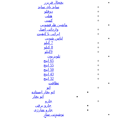
یخچال فریزر
ساید بای ساید
دوقلو
هتلی
کمبی
ماشین ظرفشویی
وارداتی اصل
ایرانی با کیفیت
لباس شویی
7 کیلو
8 کیلو
9کیلو
تلویزیون
65 اینچ
55 اینچ
50 اینچ
43 اینچ
32 اینچ
نظافت
اتو
اتو بخار ایستاده
اتو بخار
جارو
جارو برقی
جارو شارژی
نوشیدنی ساز