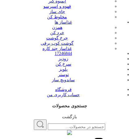
آبمیوه گیر
قهوه و اسپرسو
چای ساز
مخلوط کن
غذاساز ها
همزن
خرد کن
چرخ گوشت
گوشت کوب برقی
غذاساز چند کاره
17246844
زودپز
سرخ کن
پلوپز
توستر
ساندویچ ساز
فروشگاه
حساب کاربری من
جستجوی محصولات
بازگشت