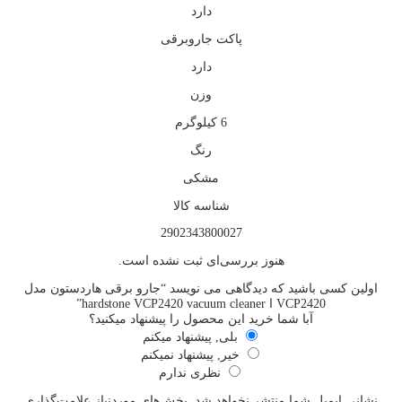
دارد
پاکت جاروبرقی
دارد
وزن
6 کیلوگرم
رنگ
مشکی
شناسه کالا
2902343800027
هنوز بررسی‌ای ثبت نشده است.
اولین کسی باشید که دیدگاهی می نویسد “جارو برقی هاردستون مدل
VCP2420 ا hardstone VCP2420 vacuum cleaner”
آبا شما خرید این محصول را پیشنهاد میکنید؟
بلی, پیشنهاد میکنم
خیر, پیشنهاد نمیکنم
نظری ندارم
نشانی ایمیل شما منتشر نخواهد شد.
بخش‌های موردنیاز علامت‌گذاری