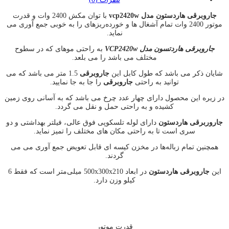
جاروبرقی هاردستون مدل vcp2420w
با توان مکش 2400 وات و قدرت
موتور 2400 وات تمام آشغال‌ ها و خورده‌ریزهای را به خوبی جمع آوری می
نماید.
جاروبرقی هاردتسون مدل VCP2420w
به راحتی موهای که در سطوح
مختلف می باشد را می بلعد.
شایان ذکر می باشد که طول کابل این
جاروبرقی
1.5 متر می باشد که می
توانید به راحتی
جاروبرقی
را جا به جا نمایید.
در زیره این محصول دارای چهار عدد چرخ می باشد که به آسانی روی زمین
کشیده و به راحتی حمل و نقل می گردد.
جاروربرقی هاردستون
دارای لوله تلسکوپی فوق عالی، فیلتر بهداشتی و دو
سری است تا به راحتی مکان‌ های مختلف را تمیز نماید.
همچنین تمام زباله‌ها در مخزن کیسه‌ ای قابل تعویض جمع آوری می می
گردند.
این
جاروبرقی هاردستون
در ابعاد 500x300x210 میلی‌متر است که فقط 6
کیلو وزن دارد.
قدرت موتور