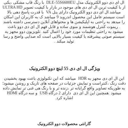
ال ای دی دوو الکترونیک مدل DLE-55S6600EU با رنگ قاب مشکی ،یکی
از با کیفیت ترین ال ای دی های موجود در بازار با کیفیت تصویر ULTRA HD
میباشد.ال ای دی دوو الکترونیک دارای پنل VA با قدرت پاسخ دهی بالا
است.سیستم عامل این محصول اندروید 9 میباشد ک به کاربران این امکان
را میدهد به راحتی به اپلیکیشن ها و محتواهای آنلاین دسترسی داشته باشند
. ریموت کنترل هوشمند و منوی ساده و قابل فهم ال ای دی دوو باعث
میشود به راحتی تنظیمات مورد خود را اعمال کنید .تلویزیون دوو مجهز یه
سیستم صوتی پیشرفته با کیفیت بسیار بالایی است که صدایی واضح و رسا
تولید میکند .
ویژگی ال ای دی 55 اینچ دوو الکترونیک
این ال ای دی مجهز به HDR میباشد که این تکنولوژی باعث بهبود بخشیدن
دقت رنگ ،کنتراست و نمایش جزئیات در صفحه های تاریک و روشن میشود؛
به طوریکه تصاویر واقع گرایانه تر ،زنده تر و با رنگ هی غنی تر نمایش داده
میشود .همچنین این ال ای دی دارای 2 درگاه USB و سه درگاه HDMI
اشاره کرد.
گارانتی محصولات دوو الکترونیک