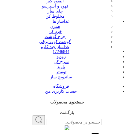
آبمیوه گیر
قهوه و اسپرسو
چای ساز
مخلوط کن
غذاساز ها
همزن
خرد کن
چرخ گوشت
گوشت کوب برقی
غذاساز چند کاره
17246844
زودپز
سرخ کن
پلوپز
توستر
ساندویچ ساز
فروشگاه
حساب کاربری من
جستجوی محصولات
بازگشت