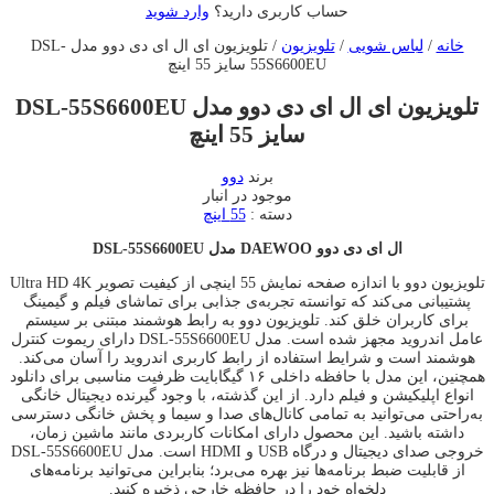
حساب کاربری دارید؟
وارد شوید
خانه
/
لباس شویی
/
تلویزیون
/ تلویزیون ای ال ای دی دوو مدل DSL-
55S6600EU سایز 55 اینچ
تلویزیون ای ال ای دی دوو مدل DSL-55S6600EU
سایز 55 اینچ
برند
دوو
موجود در انبار
دسته :
55 اینچ
ال ای دی دوو DAEWOO مدل DSL-55S6600EU
تلویزیون دوو با اندازه صفحه نمایش 55 اینچی از کیفیت تصویر Ultra HD 4K
پشتیبانی می‌کند که توانسته تجربه‌‌ی جذابی برای تماشای فیلم‌ و گیمینگ
برای کاربران خلق کند. تلویزیون دوو به رابط هوشمند مبتنی بر سیستم
عامل اندروید مجهز شده است. مدل DSL-55S6600EU دارای ریموت کنترل
هوشمند است و شرایط استفاده از رابط کاربری اندروید را آسان می‌کند.
همچنین، این مدل با حافظه داخلی ۱۶ گیگابایت ظرفیت مناسبی برای دانلود
انواع اپلیکیشن‌ و فیلم دارد. از این گذشته، با وجود گیرنده دیجیتال خانگی
به‌راحتی می‌توانید به تمامی کانال‌های صدا و سیما و پخش خانگی دسترسی
داشته باشید. این محصول دارای امکانات کاربردی مانند ماشین زمان،
خروجی صدای دیجیتال و درگاه USB و HDMI است. مدل DSL-55S6600EU
از قابلیت ضبط برنامه‌ها نیز بهره می‌برد؛ بنابراین می‌توانید برنامه‌های
دلخواه خود را در حافظه خارجی ذخیره کنید.