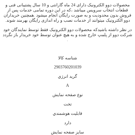
محصولات دوو الکترونیک دارای 24 ماه گارانتی و 10 سال پشتیبانی فنی و
قطعات انتخاب سرویس میباشد ،که در این دوره تمامی خدمات پس از
فروش بدون محدودیت و به صورت رایگان انجام میشود .همچنین خریداران
دوو الکترونیک میتوانند از خدمات نصب و راه اندازی رایگان بهرمند شوند.
در نظر داشته باشیدکه محصولات دوو الکترونیک فقط توسط نمایندگان خود
شرکت دوو از پلمپ خارج شده و به هیچ عنوان توسط خود خریدار باز نگردد
.
شناسه کالا
2903760201039
گريد انرژي
A
نوع صفحه نمايش
تخت
قابليت هوشمندي
دارد
سايز صفحه نمايش