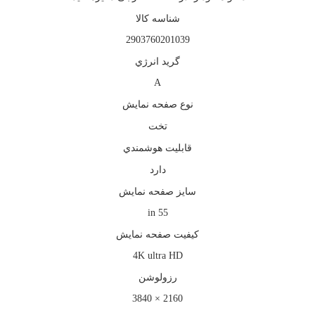
شناسه کالا
2903760201039
گريد انرژي
A
نوع صفحه نمايش
تخت
قابليت هوشمندي
دارد
سايز صفحه نمايش
55 in
كيفيت صفحه نمايش
4K ultra HD
رزولوشن
2160 × 3840