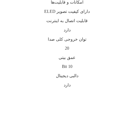
امکانات و قابلیت‌ها
دارای کیفیت تصویر ELED
قابليت اتصال به اينترنت
دارد
توان خروجی کلی صدا
20
عمق بیتی
10 Bit
دالبی دیجیتال
دارد
بزرگنمایی تصویر
افزودن به علاقه مندی ها
به علاقه مندی ها افزوده شد
به اشتراک گذاری محصول
ویدیو محصول
اشتراک گذاری محصول