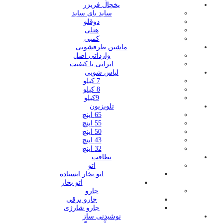
یخچال فریزر
ساید بای ساید
دوقلو
هتلی
کمبی
ماشین ظرفشویی
وارداتی اصل
ایرانی با کیفیت
لباس شویی
7 کیلو
8 کیلو
9کیلو
تلویزیون
65 اینچ
55 اینچ
50 اینچ
43 اینچ
32 اینچ
نظافت
اتو
اتو بخار ایستاده
اتو بخار
جارو
جارو برقی
جارو شارژی
نوشیدنی ساز