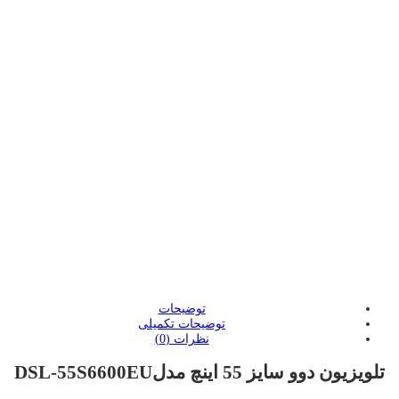
لینک کوتاه محصول:
ویدیو محصول
:
:
:
توضیحات
توضیحات تکمیلی
نظرات (0)
تلویزیون دوو سایز 55 اینچ مدلDSL-55S6600EU