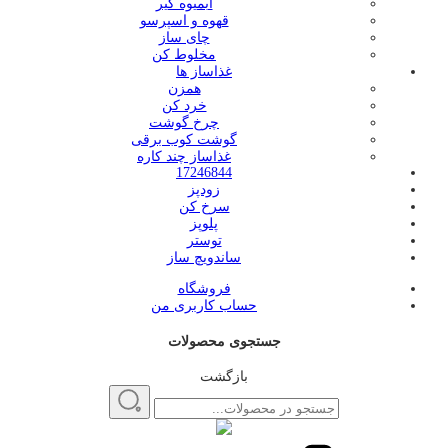
آبمیوه گیر
قهوه و اسپرسو
چای ساز
مخلوط کن
غذاساز ها
همزن
خرد کن
چرخ گوشت
گوشت کوب برقی
غذاساز چند کاره
17246844
زودپز
سرخ کن
پلوپز
توستر
ساندویچ ساز
فروشگاه
حساب کاربری من
جستجوی محصولات
بازگشت