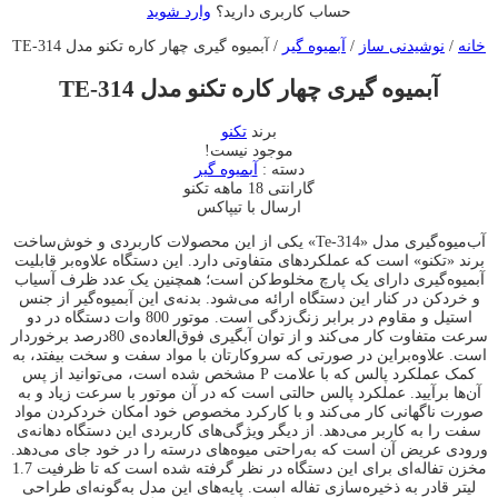
حساب کاربری دارید؟
وارد شوید
خانه
/
نوشیدنی ساز
/
آبمیوه گیر
/ آبمیوه گیری چهار کاره تکنو مدل TE-314
آبمیوه گیری چهار کاره تکنو مدل TE-314
برند
تکنو
موجود نیست!
دسته :
آبمیوه گیر
گارانتی 18 ماهه تکنو
ارسال با تیپاکس
آب‌میوه‌گیری‌ ‌مدل «Te-314» یکی از این محصولات کاربردی و خوش‌ساخت
برند «تکنو» است که عملکردهای متفاوتی دارد. این دستگاه علاوه‌بر قابلیت
آبمیوه‌گیری دارای یک پارچ مخلوط‌کن است؛ همچنین یک عدد ظرف آسیاب
و خردکن در کنار این دستگاه ارائه می‌شود. بدنه‌ی این آبمیوه‌گیر از جنس
استیل و مقاوم در برابر زنگ‌زدگی است. موتور 800 وات دستگاه در دو
سرعت متفاوت کار می‌کند و از توان آبگیری فوق‌العاده‌ی 80درصد برخوردار
است. علاوه‌براین در صورتی که سروکارتان با مواد سفت و سخت‌ بیفتد، به
کمک عملکرد پالس که با علامت P مشخص شده است، می‌توانید از پس
آن‌ها برآیید. عملکرد پالس حالتی است که در آن موتور با سرعت زیاد و به
صورت ناگهانی کار می‌کند و با کارکرد مخصوص خود امکان خرد‌کردن مواد
سفت را به کاربر می‌دهد. از دیگر ویژگی‌های کاربردی این دستگاه دهانه‌ی
ورودی عریض آن است که به‌راحتی میوه‌های درسته را در خود جای می‌دهد.
مخزن تفاله‌ای برای این دستگاه در نظر گرفته شده است که تا ظرفیت 1.7
لیتر قادر به ذخیره‌سازی تفاله است. پایه‌‎های این مدل به‌گونه‌ای طراحی