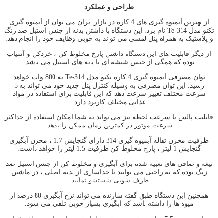
طراحی و عملکرد
از بهترین آبمیوه گیری های 4 کاره در بازار ایران می توان از آبمیوه گیری
تکنو مدل Te-314 نام برد. این دستگاه با داشتن بدنه از جنس استیل ضد زنگ
و پلاستیک به همراه پنل لمسی می تواند به خوبی وظایف خود را انجام دهد.
از دیگر قابلیت های این دستگاه داشتن پارچ مخلوط کن ، خردکن و آسیاب
بوده که همگی از جنس شیشه ای با پایه های استیل می باشد.
توان مصرفی آبمیوه گیری 4 کاره تکنو مدل Te-314 به 800 وات خواهد
رسید. این توان مصرفی به وسیله کنترل پنل جدید خود می تواند به 5
سرعت مختلف تغییر سرعت دهد که این قابلیت برای استفاده در مواد
غذایی مختلف کاربرد دارد.
قابلیت پالس یا سرعت لحظه نیز می تواند به شما امکان استفاده از حداکثر
سرعت موتور در کمترین زمان ممکن را بدهد.
ظرفیت مخزن تفاله آبمیوه گیری 314 دارای گنجایش 1.7 ، مخزن آبگیری
گنجایش 1 لیتر ، پارچ مخلوط کن ظرفیت 1.5 لیتر را خواهد داشت.
تیغه و صافی های تعبیه شده برای آبگیری و مخلوط کن از جنس استیل ضد
زنگ بوده که به راحتی می توانید با جداسازی از بدنه اصلی ، در ماشین
ظرف شویی شستشو نمایید.
همچنین این دستگاه طبق گفته سازنده می تواند نرخ آبگیری 80 درصد از
میوه ها را داشته باشد که آبگیری بسیار خوبی تلقی می شود.