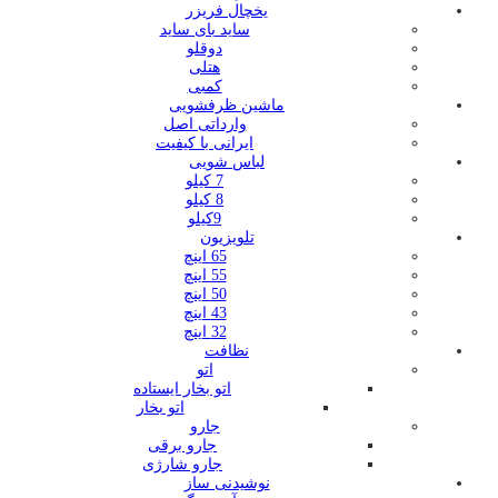
یخچال فریزر
ساید بای ساید
دوقلو
هتلی
کمبی
ماشین ظرفشویی
وارداتی اصل
ایرانی با کیفیت
لباس شویی
7 کیلو
8 کیلو
9کیلو
تلویزیون
65 اینچ
55 اینچ
50 اینچ
43 اینچ
32 اینچ
نظافت
اتو
اتو بخار ایستاده
اتو بخار
جارو
جارو برقی
جارو شارژی
نوشیدنی ساز