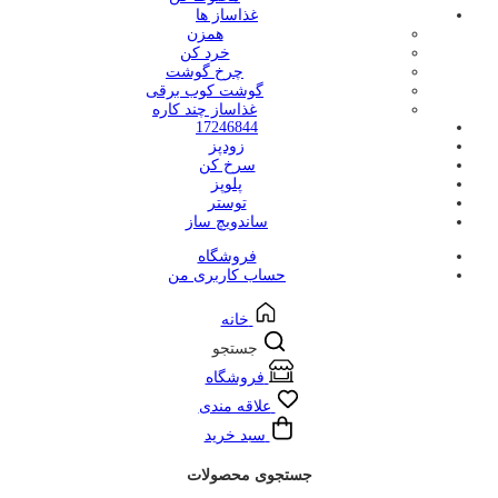
غذاساز ها
همزن
خرد کن
چرخ گوشت
گوشت کوب برقی
غذاساز چند کاره
17246844
زودپز
سرخ کن
پلوپز
توستر
ساندویچ ساز
فروشگاه
حساب کاربری من
خانه
جستجو
فروشگاه
علاقه مندی
سبد خرید
جستجوی محصولات