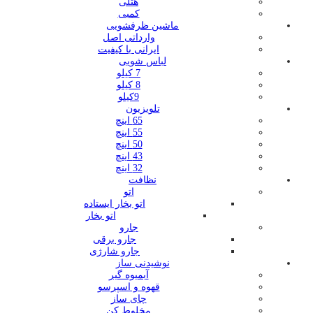
هتلی
کمبی
ماشین ظرفشویی
وارداتی اصل
ایرانی با کیفیت
لباس شویی
7 کیلو
8 کیلو
9کیلو
تلویزیون
65 اینچ
55 اینچ
50 اینچ
43 اینچ
32 اینچ
نظافت
اتو
اتو بخار ایستاده
اتو بخار
جارو
جارو برقی
جارو شارژی
نوشیدنی ساز
آبمیوه گیر
قهوه و اسپرسو
چای ساز
مخلوط کن