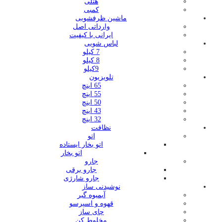
هتلی
کمبی
ماشین ظرفشویی
وارداتی اصل
ایرانی با کیفیت
لباس شویی
7 کیلو
8 کیلو
9کیلو
تلویزیون
65 اینچ
55 اینچ
50 اینچ
43 اینچ
32 اینچ
نظافت
اتو
اتو بخار ایستاده
اتو بخار
جارو
جارو برقی
جارو شارژی
نوشیدنی ساز
آبمیوه گیر
قهوه و اسپرسو
چای ساز
مخلوط کن