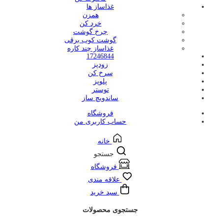
غذاساز ها
همزن
خرد کن
چرخ گوشت
گوشت کوب برقی
غذاساز چند کاره
17246844
زودپز
سرخ کن
پلوپز
توستر
ساندویچ ساز
فروشگاه
حساب کاربری من
خانه
جستجو
فروشگاه
علاقه مندی
سبد خرید
جستجوی محصولات