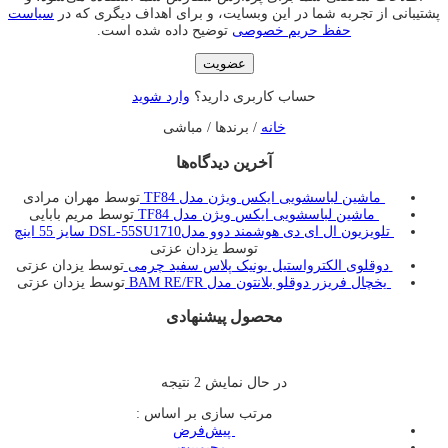
پشتیبانی از تجربه شما در این وبسایت، و برای اهداف دیگری که در
سیاست
حفظ حریم خصوصی
توضیح داده شده است.
عضویت
حساب کاربری دارید؟
وارد شوید
خانه
/ برندها / مباشی
آخرین دیدگاه‌ها
ماشین لباسشویی ایکس ویژن مدل TF84
توسط مهران مرادی
ماشین لباسشویی ایکس ویژن مدل TF84
توسط مریم بابایی
تلویزیون ال ای دی هوشمند دوو مدلDSL-55SU1710 سایز 55 اینچ
توسط یزدان عزتی
دوقلوی الکترواستیل یونیک پلاس سفید چرمی
توسط یزدان عزتی
یخچال فريزر دوقلو بلانتون مدل BAM RE/FR
توسط یزدان عزتی
محصول پیشنهادی
در حال نمایش 2 نتیجه
مرتب سازی بر اساس :
‌ پیش‌فرض
‌ محبوبیت