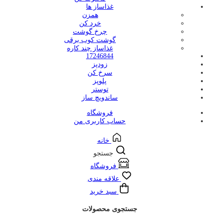
غذاساز ها
همزن
خرد کن
چرخ گوشت
گوشت کوب برقی
غذاساز چند کاره
17246844
زودپز
سرخ کن
پلوپز
توستر
ساندویچ ساز
فروشگاه
حساب کاربری من
خانه
جستجو
فروشگاه
علاقه مندی
سبد خرید
جستجوی محصولات