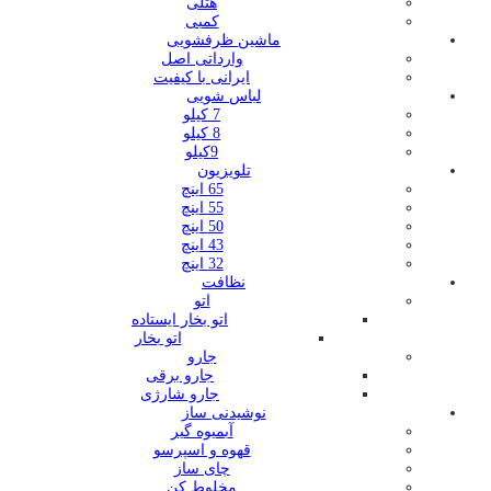
هتلی
کمبی
ماشین ظرفشویی
وارداتی اصل
ایرانی با کیفیت
لباس شویی
7 کیلو
8 کیلو
9کیلو
تلویزیون
65 اینچ
55 اینچ
50 اینچ
43 اینچ
32 اینچ
نظافت
اتو
اتو بخار ایستاده
اتو بخار
جارو
جارو برقی
جارو شارژی
نوشیدنی ساز
آبمیوه گیر
قهوه و اسپرسو
چای ساز
مخلوط کن