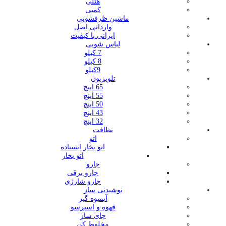
هتلی
کمبی
ماشین ظرفشویی
وارداتی اصل
ایرانی با کیفیت
لباس شویی
7 کیلو
8 کیلو
9کیلو
تلویزیون
65 اینچ
55 اینچ
50 اینچ
43 اینچ
32 اینچ
نظافت
اتو
اتو بخار ایستاده
اتو بخار
جارو
جارو برقی
جارو شارژی
نوشیدنی ساز
آبمیوه گیر
قهوه و اسپرسو
چای ساز
مخلوط کن