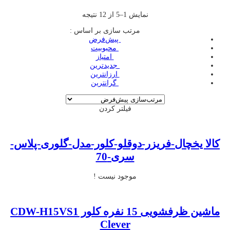
نمایش 1–5 از 12 نتیجه
مرتب سازی بر اساس :
‌ پیش‌فرض
‌ محبوبیت
‌ امتیاز
‌ جدیدترین
‌ ارزانترین
‌ گرانترین
فیلتر کردن
کالا یخچال-فریزر-دوقلو-کلور-مدل-گلوری-پلاس-
سری-70
موجود نیست !
ماشین ظرفشویی 15 نفره کلور CDW-H15VS1
Clever