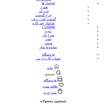
غذاساز ها
همزن
خرد کن
چرخ گوشت
گوشت کوب برقی
غذاساز چند کاره
17246844
زودپز
سرخ کن
پلوپز
توستر
ساندویچ ساز
فروشگاه
حساب کاربری من
خانه
جستجو
فروشگاه
علاقه مندی
سبد خرید
جستجوی محصولات