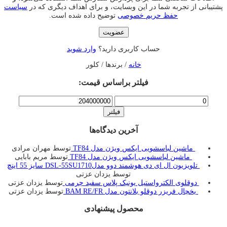
پشتیبانی از تجربه شما در این وبسایت، و برای اهداف دیگری که در
سیاست
حفظ حریم خصوصی
توضیح داده شده است.
عضویت
حساب کاربری دارید؟
وارد شوید
خانه
/ برندها / کلور
فیلتر براساس قیمت:
حداقل
حداکثر
قیمت
قیمت
فیلتر
آخرین دیدگاه‌ها
ماشین لباسشویی ایکس ویژن مدل TF84
توسط مهران مرادی
ماشین لباسشویی ایکس ویژن مدل TF84
توسط مریم بابایی
تلویزیون ال ای دی هوشمند دوو مدلDSL-55SU1710 سایز 55 اینچ
توسط یزدان عزتی
دوقلوی الکترواستیل یونیک پلاس سفید چرمی
توسط یزدان عزتی
یخچال فريزر دوقلو بلانتون مدل BAM RE/FR
توسط یزدان عزتی
محصول پیشنهادی