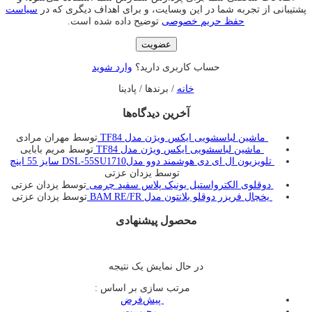
پشتیبانی از تجربه شما در این وبسایت، و برای اهداف دیگری که در
سیاست
حفظ حریم خصوصی
توضیح داده شده است.
عضویت
حساب کاربری دارید؟
وارد شوید
خانه
/ برندها / پادینا
آخرین دیدگاه‌ها
ماشین لباسشویی ایکس ویژن مدل TF84
توسط مهران مرادی
ماشین لباسشویی ایکس ویژن مدل TF84
توسط مریم بابایی
تلویزیون ال ای دی هوشمند دوو مدلDSL-55SU1710 سایز 55 اینچ
توسط یزدان عزتی
دوقلوی الکترواستیل یونیک پلاس سفید چرمی
توسط یزدان عزتی
یخچال فريزر دوقلو بلانتون مدل BAM RE/FR
توسط یزدان عزتی
محصول پیشنهادی
در حال نمایش یک نتیجه
مرتب سازی بر اساس :
‌ پیش‌فرض
‌ محبوبیت