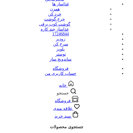
غذاساز ها
همزن
خرد کن
چرخ گوشت
گوشت کوب برقی
غذاساز چند کاره
17246844
زودپز
سرخ کن
پلوپز
توستر
ساندویچ ساز
فروشگاه
حساب کاربری من
خانه
جستجو
فروشگاه
علاقه مندی
سبد خرید
جستجوی محصولات