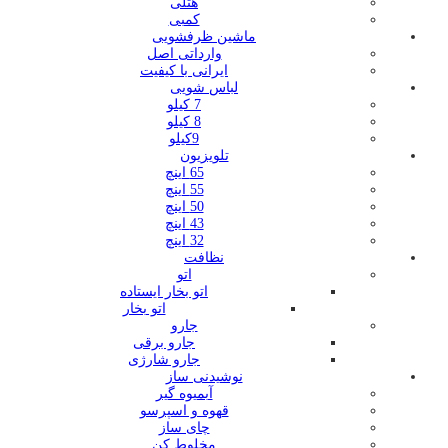
هتلی
کمبی
ماشین ظرفشویی
وارداتی اصل
ایرانی با کیفیت
لباس شویی
7 کیلو
8 کیلو
9کیلو
تلویزیون
65 اینچ
55 اینچ
50 اینچ
43 اینچ
32 اینچ
نظافت
اتو
اتو بخار ایستاده
اتو بخار
جارو
جارو برقی
جارو شارژی
نوشیدنی ساز
آبمیوه گیر
قهوه و اسپرسو
چای ساز
مخلوط کن