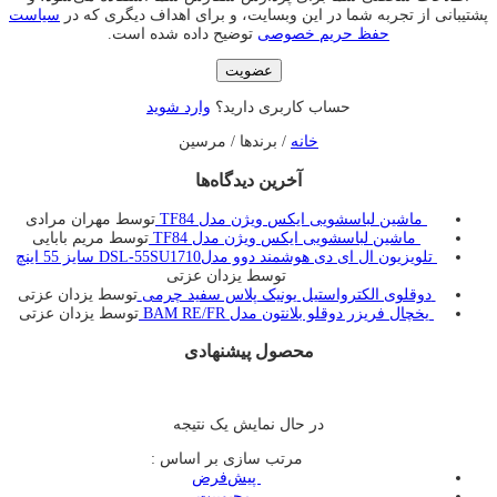
پشتیبانی از تجربه شما در این وبسایت، و برای اهداف دیگری که در
سیاست
حفظ حریم خصوصی
توضیح داده شده است.
عضویت
حساب کاربری دارید؟
وارد شوید
خانه
/ برندها / مرسین
آخرین دیدگاه‌ها
ماشین لباسشویی ایکس ویژن مدل TF84
توسط مهران مرادی
ماشین لباسشویی ایکس ویژن مدل TF84
توسط مریم بابایی
تلویزیون ال ای دی هوشمند دوو مدلDSL-55SU1710 سایز 55 اینچ
توسط یزدان عزتی
دوقلوی الکترواستیل یونیک پلاس سفید چرمی
توسط یزدان عزتی
یخچال فريزر دوقلو بلانتون مدل BAM RE/FR
توسط یزدان عزتی
محصول پیشنهادی
در حال نمایش یک نتیجه
مرتب سازی بر اساس :
‌ پیش‌فرض
‌ محبوبیت