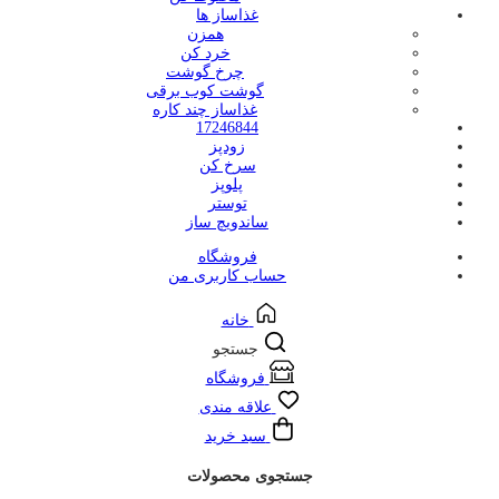
غذاساز ها
همزن
خرد کن
چرخ گوشت
گوشت کوب برقی
غذاساز چند کاره
17246844
زودپز
سرخ کن
پلوپز
توستر
ساندویچ ساز
فروشگاه
حساب کاربری من
خانه
جستجو
فروشگاه
علاقه مندی
سبد خرید
جستجوی محصولات