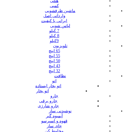
هتلی
کمبی
ماشین ظرفشویی
وارداتی اصل
ایرانی با کیفیت
لباس شویی
7 کیلو
8 کیلو
9کیلو
تلویزیون
65 اینچ
55 اینچ
50 اینچ
43 اینچ
32 اینچ
نظافت
اتو
اتو بخار ایستاده
اتو بخار
جارو
جارو برقی
جارو شارژی
نوشیدنی ساز
آبمیوه گیر
قهوه و اسپرسو
چای ساز
مخلوط کن