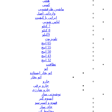
هتلی
کمبی
ماشین ظرفشویی
وارداتی اصل
ایرانی با کیفیت
لباس شویی
7 کیلو
8 کیلو
9کیلو
تلویزیون
65 اینچ
55 اینچ
50 اینچ
43 اینچ
32 اینچ
نظافت
اتو
اتو بخار ایستاده
اتو بخار
جارو
جارو برقی
جارو شارژی
نوشیدنی ساز
آبمیوه گیر
قهوه و اسپرسو
چای ساز
مخلوط کن