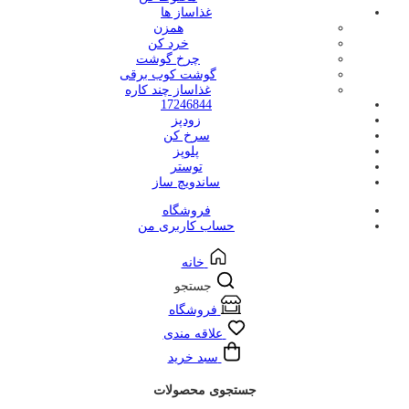
غذاساز ها
همزن
خرد کن
چرخ گوشت
گوشت کوب برقی
غذاساز چند کاره
17246844
زودپز
سرخ کن
پلوپز
توستر
ساندویچ ساز
فروشگاه
حساب کاربری من
خانه
جستجو
فروشگاه
علاقه مندی
سبد خرید
جستجوی محصولات