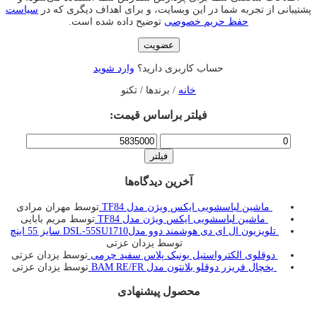
پشتیبانی از تجربه شما در این وبسایت، و برای اهداف دیگری که در
سیاست
حفظ حریم خصوصی
توضیح داده شده است.
عضویت
حساب کاربری دارید؟
وارد شوید
خانه
/ برندها / تکنو
فیلتر براساس قیمت:
حداقل
حداکثر
قیمت
قیمت
فیلتر
آخرین دیدگاه‌ها
ماشین لباسشویی ایکس ویژن مدل TF84
توسط مهران مرادی
ماشین لباسشویی ایکس ویژن مدل TF84
توسط مریم بابایی
تلویزیون ال ای دی هوشمند دوو مدلDSL-55SU1710 سایز 55 اینچ
توسط یزدان عزتی
دوقلوی الکترواستیل یونیک پلاس سفید چرمی
توسط یزدان عزتی
یخچال فريزر دوقلو بلانتون مدل BAM RE/FR
توسط یزدان عزتی
محصول پیشنهادی