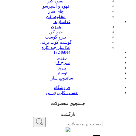
آبمیوه گیر
قهوه و اسپرسو
چای ساز
مخلوط کن
غذاساز ها
همزن
خرد کن
چرخ گوشت
گوشت کوب برقی
غذاساز چند کاره
17246844
زودپز
سرخ کن
پلوپز
توستر
ساندویچ ساز
فروشگاه
حساب کاربری من
جستجوی محصولات
بازگشت