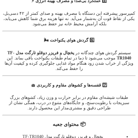
5️⃣ عملکرد بی‌صدا و مصرف بهینه انرژی ⚡
کمپرسور پیشرفته این دستگاه با مصرف بهینه و صدای کمتر از ۴۲ دسی‌بل،
یکی از نقاط قوت آن به‌شمار می‌آید. نه تنها هزینه برق شما کاهش می‌یابد،
بلکه آرامش محیط خانه نیز حفظ می‌شود.
6️⃣ گردش هوای یکنواخت 🌬️
سیستم گردش هوای چندگانه در
یخچال و فریزر دوقلو تارگت مدل TF-
TR1040
موجب می‌شود تا دما در تمام طبقات یکنواخت باقی بماند. این
ویژگی از خراب شدن زود هنگام مواد غذایی جلوگیری کرده و کیفیت آن‌ها
را حفظ می‌کند.
7️⃣ قفسه‌ها و کشوهای مقاوم و کاربردی 🧺
طبقات شیشه‌ای مقاوم در برابر حرارت و وزن زیاد، کشوهای بزرگ
سبزیجات با رطوبت‌سنج، و جایگاه‌های متنوع در درب، همگی نشان از
طراحی دقیق و مشتری‌مدار این محصول دارند.
📦 محتوای جعبه
یخچال و فریزر دوقلو تارگت مدل TF-TR1040