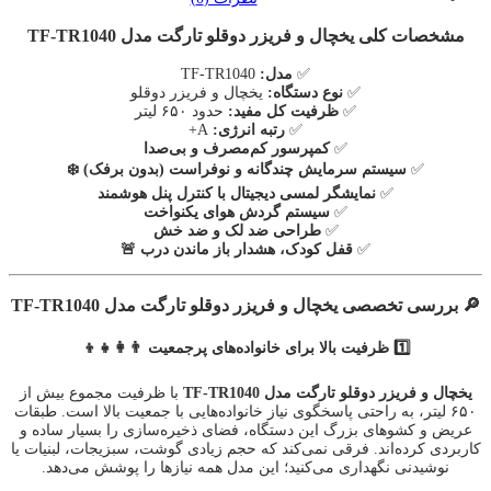
مشخصات کلی یخچال و فریزر دوقلو تارگت مدل TF-TR1040
✅
مدل:
TF-TR1040
✅
نوع دستگاه:
یخچال و فریزر دوقلو
✅
ظرفیت کل مفید:
حدود ۶۵۰ لیتر
✅
رتبه انرژی:
A+
✅
کمپرسور کم‌مصرف و بی‌صدا
✅
سیستم سرمایش چندگانه و نوفراست (بدون برفک) ❄️
✅
نمایشگر لمسی دیجیتال با کنترل پنل هوشمند
✅
سیستم گردش هوای یکنواخت
✅
طراحی ضد لک و ضد خش
✅
قفل کودک، هشدار باز ماندن درب 🚨
🔎 بررسی تخصصی یخچال و فریزر دوقلو تارگت مدل TF-TR1040
1️⃣ ظرفیت بالا برای خانواده‌های پرجمعیت 👨‍👩‍👧‍👦
یخچال و فریزر دوقلو تارگت مدل TF-TR1040
با ظرفیت مجموع بیش از
۶۵۰ لیتر، به راحتی پاسخگوی نیاز خانواده‌هایی با جمعیت بالا است. طبقات
عریض و کشوهای بزرگ این دستگاه، فضای ذخیره‌سازی را بسیار ساده و
کاربردی کرده‌اند. فرقی نمی‌کند که حجم زیادی گوشت، سبزیجات، لبنیات یا
نوشیدنی نگهداری می‌کنید؛ این مدل همه نیازها را پوشش می‌دهد.