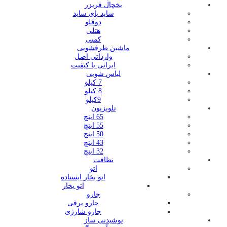
یخچال فریزر
ساید بای ساید
دوقلو
هتلی
کمبی
ماشین ظرفشویی
وارداتی اصل
ایرانی با کیفیت
لباس شویی
7 کیلو
8 کیلو
9کیلو
تلویزیون
65 اینچ
55 اینچ
50 اینچ
43 اینچ
32 اینچ
نظافت
اتو
اتو بخار ایستاده
اتو بخار
جارو
جارو برقی
جارو شارژی
نوشیدنی ساز