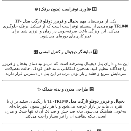
2️⃣ فناوری نوفراست (بدون برفک) ❄️
یکی از مزیت‌های مهم
یخچال و فریزر دوقلو تارگت مدل TF-
TR1040
بهره‌مندی از سیستم نوفراست است که از تشکیل برفک جلوگیری
می‌کند. این ویژگی باعث صرفه‌جویی در زمان و انرژی شما برای
تمیزکاری‌های دوره‌ای می‌شود.
3️⃣ نمایشگر دیجیتال و کنترل لمسی 🎛️
این مدل دارای پنل دیجیتال پیشرفته است که می‌توانید دمای یخچال و فریزر
را جداگانه تنظیم کنید. همچنین امکاناتی مانند قفل کودک، حالت تعطیلات،
سرمایش سریع و هشدار باز بودن درب در این پنل در دسترس قرار دارند.
4️⃣ طراحی مدرن و بدنه ضدلک ✨
یخچال و فریزر دوقلو تارگت مدل TF-TR1040
با رنگ‌های سفید براق یا
نقره‌ای مات در بازار عرضه می‌شود و با هر دکوراسیون آشپزخانه‌ای
به‌خوبی هماهنگ می‌شود. بدنه ضد خش و ضد لک آن نه تنها شیک و مدرن
است، بلکه نظافت آن را نیز بسیار راحت می‌کند.