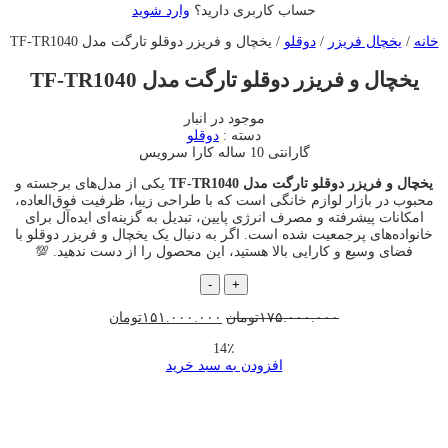
حساب کاربری دارید؟
وارد شوید
خانه
/
یخچال فریزر
/
دوقلو
/ یخچال و فریزر دوقلو تارگت مدل TF-TR1040
یخچال و فریزر دوقلو تارگت مدل TF-TR1040
موجود در انبار
دسته :
دوقلو
گارانتی 10 ساله کارا سرویس
یخچال و فریزر دوقلو تارگت مدل TF-TR1040
یکی از مدل‌های برجسته و
محبوب در بازار لوازم خانگی است که با طراحی زیبا، ظرفیت فوق‌العاده،
امکانات پیشرفته و مصرف انرژی پایین، تبدیل به گزینه‌ای ایده‌آل برای
خانواده‌های پرجمعیت شده است. اگر به دنبال یک یخچال و فریزر دوقلو با
فضای وسیع و کارایی بالا هستید، این محصول را از دست ندهید. 💯
یخچال
-
+
و
فریزر
قیمت
قیمت
۱۷۵.۰۰۰.۰۰۰
تومان
۱۵۱.۰۰۰.۰۰۰
تومان
دوقلو
اصلی
فعلی
14٪
تارگت
۱۷۵.۰۰۰.۰۰۰تومان
۱۵۱.۰۰۰.۰۰۰توما
افزودن به سبد خرید
مدل
بود.
است.
TF-
بزرگنمایی تصویر
TR1040
افزودن به علاقه مندی ها
به علاقه مندی ها افزوده شد
عدد
به اشتراک گذاری محصول
ویدیو محصول