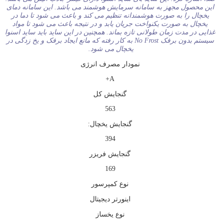
این محصول مجهز به سامانه سرمایش هوشمند می باشد. این سامانه دمای
یخچال را به صورت هوشمندانه تنظیم می کند و باعث می شود تا دما در
یخچال به صورت یکنواخت جریان یابد و در نتیجه باعث می شود تا مواد
غذایی در مدت زمان طولانی تازه بماند. همچنین در این ساید باید ساید اسنوا
سیستم بدون برفک No Frost به کار رفته که مانع ایجاد برفک و یخ زدگی در
یخچال می شود.
نمودار مصرف انرژی
A+
گنجایش کل
563
گنجایش یخچال:
394
گنجایش فریزر
169
نوع کمپرسور
اینورتر دیجیتال
نوع یخساز