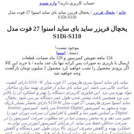
حساب کاربری دارید؟
وارد شوید
خانه
/
یخچال فریزر
/ یخچال فریزر ساید بای ساید اسنوا 27 فوت مدل
S1Di-S110
یخچال فریزر ساید بای ساید اسنوا 27 فوت مدل
S1Di-S110
موجود نیست!
دسته :
اسنوا
124 ماهه تعویض کمپرسور و 120 ماه ضمانت قطعات
ارسال با باربری به صورات پس کرایه
تنها یک عدد مانده / با خرید این کالا
اگر بزودی محصول را نصب خواهید کرد مشمول 2 میلیون تومان بازگشت
وجه خواهید شد
ساید بای ساید اسنوا سری هارمونی 27 فوت مدل S110 -W دارای کیفیت
ساخت عالی می باشد. این ساید بای ساید از فناوری بهینه سازی ساختار
مواد بهره می برد. این فناوری کاربردی دستگاه را بهتر و عملکرد آن را بالاتر
می برد همچنین باعث بیشتر شدن طول عمر دستگاه نیز می شود. یخچال
ساید اسنوا سری هارمونی 27 فوت مدل S110-W دارای یخساز بسیار باریک
بوده و مجهز به کمپرسور Inverter Digital می باشد. کمپرسور Inverter
Digital بر اساس تغییر دما و کاهش یا افزایش آن سرعت دوران خود را
تغییر می‌ دهد و به محض رسیدن دما در حد مطلوب سرعت کمپرسور را در
سرعت حداقل حفظ می‌ نماید. از مزایای کمپرسور اینورتر می توان به
عملکرد بهینه و کاهش مصرف انرژی، بالا بردن طول عمر دستگاه و کاهش
صدا اشاره کرد. این ساید بای ساید اسنوا دارای فیلتر جاذب اتیلن می باشد.