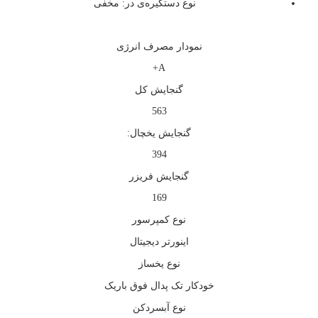
نوع دستگیره‌ی در: مخفی
نمودار مصرف انرژی
A+
گنجایش کل
563
گنجایش یخچال:
394
گنجایش فریزر
169
نوع کمپرسور
اینورتر دیجیتال
نوع یخساز
خودکار تک پدال فوق باریک
نوع آبسردکن