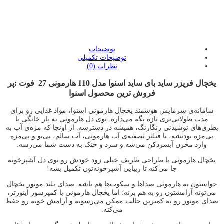
:
توضیحات
توضیحات تکمیلی
نظرات (0)
یخچال فریزر ساید بای ساید اسنوا مدل 110 هارمونی 27 فوت :پر
فروش ترین محصول اسنوا
سامانه‌ی سرمایش هوشمند یخچال هارمونی اسنوا، مواد غذایی رو برای
مدت طولانی‌تری تازه نگه می‌داره. توی دل هارمونی یه بار خانگی با
بطری‌های نوشیدنی رنگارنگ، همیشه در دسترسه. از اونجا که مزه‌ی آب به
بی‌مزه بودنشه، با فیلتر تصفیه‌ی آب هارمونی، آب سالم، بی‌بو و بی‌مزه
وارد مخزن آبسردکن می‌شه و سرد و خنک به دست شما می‌رسه.
یخچال هارمونی با طراحی ظریف خیلی زود خودش رو توی دل آشپزخونه
جا می‌کنه تا زیبایی آشپزخونه‌تون تکمیل بشه!
حواستون به هارمونی صداها و سکوت‌ها هم باشه. صدای بلند موتور یخچال
می‌تونه آرامشتون رو به هم بزنه؛ اما یخچال هارمونی با کمپرسور اینورتر،
صدای موتور رو به کمترین حالت ممکن می‌رسونه و آرامش خونه رو حفظ
می‌کنه.