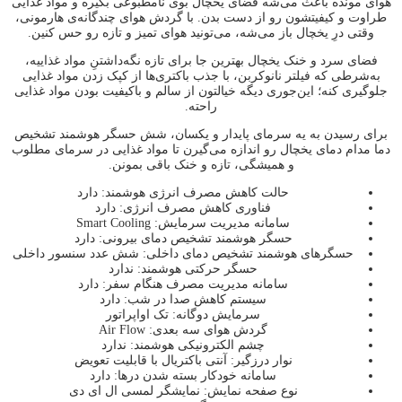
هوای مونده باعث می‌شه فضای یخچال بوی نامطبوعی بگیره و مواد غذایی
طراوت و کیفیتشون رو از دست بدن. با گردش هوای چندگانه‌ی هارمونی،
وقتی درِ یخچال باز می‌شه، می‌تونید هوای تمیز و تازه رو حس کنین.
فضای سرد و خنک یخچال بهترین جا برای تازه نگه‌داشتنِ مواد غذاییه،
به‌شرطی که فیلتر نانوکربن، با جذب باکتری‌ها از کپک زدن مواد غذایی
جلوگیری کنه؛ این‌جوری دیگه خیالتون از سالم و باکیفیت بودن مواد غذایی
راحته.
برای رسیدن به یه سرمای پایدار و یکسان، شش حسگر هوشمند تشخیص
دما مدام دمای یخچال رو اندازه می‌گیرن تا مواد غذایی در سرمای مطلوب
و همیشگی، تازه و خنک باقی بمونن.
حالت کاهش مصرف انرژی هوشمند: دارد
فناوری کاهش مصرف انرژی: دارد
سامانه مدیریت سرمایش: Smart Cooling
حسگر هوشمند تشخیص دمای بیرونی: دارد
حسگرهای هوشمند تشخیص دمای داخلی: شش عدد سنسور داخلی
حسگر حرکتی هوشمند: ندارد
سامانه مدیریت مصرف هنگام سفر: دارد
سیستم کاهش صدا در شب: دارد
سرمایش دوگانه: تک اواپراتور
گردش هوای سه بعدی: Air Flow
چشم الكترونيكی هوشمند: ندارد
نوار درزگیر: آنتی باکتریال با قابلیت تعویض
سامانه خودکار بسته شدن درها: دارد
نوع صفحه نمايش: نمایشگر لمسی ال ای دی