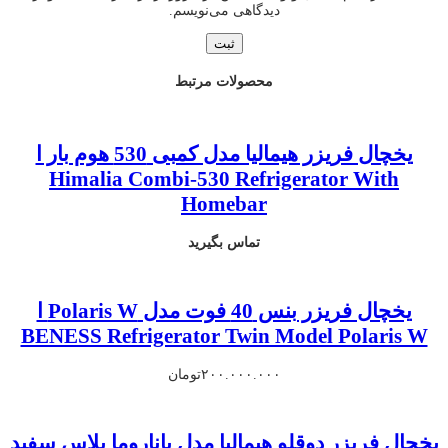
دیدگاهی می‌نویسم.
محصولات مرتبط
یخچال فریزر هیمالیا مدل کمبی 530 هوم بار ا
Himalia Combi-530 Refrigerator With
Homebar
تماس بگیرید
یخچال فریزر بنس 40 فوت مدل Polaris W ا
BENESS Refrigerator Twin Model Polaris W
۲۰۰.۰۰۰.۰۰۰
تومان
یخچال فریزر دوقلو هیمالیا مدل پاناروما پلاس سفید