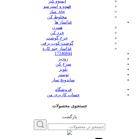
آبمیوه گیر
قهوه و اسپرسو
چای ساز
مخلوط کن
غذاساز ها
همزن
خرد کن
چرخ گوشت
گوشت کوب برقی
غذاساز چند کاره
17246844
زودپز
سرخ کن
پلوپز
توستر
ساندویچ ساز
فروشگاه
حساب کاربری من
جستجوی محصولات
بازگشت