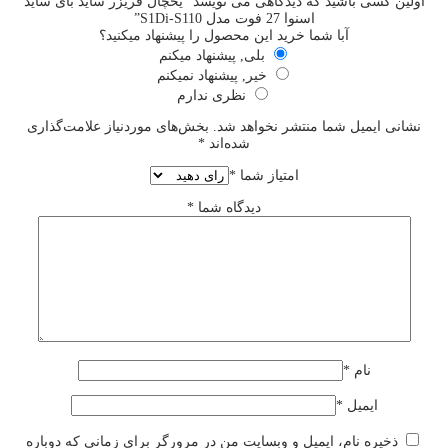
اولین کسی باشید که دیدگاهی می نویسد “یخچال فریزر ساید بای ساید
اسنوا 27 فوت مدل S1Di-S110”
آبا شما خرید این محصول را پیشنهاد میکنید؟
بلی, پیشنهاد میکنم
خیر, پیشنهاد نمیکنم
نظری ندارم
نشانی ایمیل شما منتشر نخواهد شد.
بخش‌های موردنیاز علامت‌گذاری
شده‌اند
*
امتیاز شما
*
دیدگاه شما
*
نام
*
ایمیل
*
ذخیره نام، ایمیل و وبسایت من در مرورگر برای زمانی که دوباره