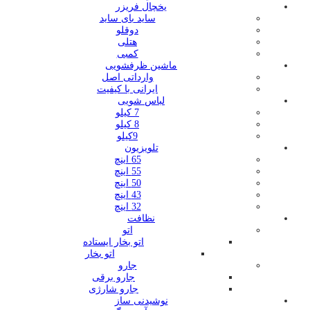
یخچال فریزر
ساید بای ساید
دوقلو
هتلی
کمبی
ماشین ظرفشویی
وارداتی اصل
ایرانی با کیفیت
لباس شویی
7 کیلو
8 کیلو
9کیلو
تلویزیون
65 اینچ
55 اینچ
50 اینچ
43 اینچ
32 اینچ
نظافت
اتو
اتو بخار ایستاده
اتو بخار
جارو
جارو برقی
جارو شارژی
نوشیدنی ساز