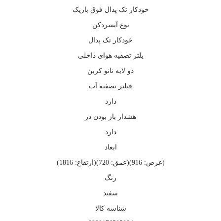
خودکار تک پدال فوق باریک
نوع آبسردکن
خودکار تک پدال
یلتر تصفیه هوای داخلی
دو لایه نانو کربن
فیلتر تصفیه آب
دارد
هشدار باز بودن در
دارد
ابعاد
(عرض: 916)(عمق: 720)(ارتفاع: 1816)
رنگ
سفید
شناسه کالا