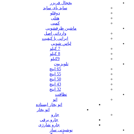
یخچال فریزر
ساید بای ساید
دوقلو
هتلی
کمبی
ماشین ظرفشویی
وارداتی اصل
ایرانی با کیفیت
لباس شویی
7 کیلو
8 کیلو
9کیلو
تلویزیون
65 اینچ
55 اینچ
50 اینچ
43 اینچ
32 اینچ
نظافت
اتو
اتو بخار ایستاده
اتو بخار
جارو
جارو برقی
جارو شارژی
نوشیدنی ساز