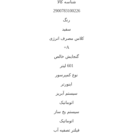
شناسه کالا
2900783100226
رنگ
سفید
کلاس مصرف انرژی
A+
گنجایش خالص
601 لیتر
نوع کمپرسور
اینورتر
سیستم آبریز
اتوماتیک
سیستم یخ ساز
اتوماتیک
فیلتر تصفیه آب