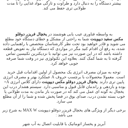
بیشتر دستگاه را به دنبال دارد و طراوت و تازگی مواد غذایی را تا مدت
طولانی تری حفظ می کند.
به واسطه فناوری عیب یابی هوشمند در
یخچال فریزر دوقلو
مکس سفید دیپوینت
شما به راحتی از مشکل و خطای دستگاه خود مطلع
می شوید و قادر خواهید بود تحت نظر کارشناسان متخصص با راهنمایی داده
شده، به رفع آن اقدام کنید مگر در مواردی که دستگاه نیاز به تعویض قطعه
داشته باشد که در این صورت نیز می توانید با نزدیکترین تکنیسین تماس
گرفته تا به شما کمک کنند. بعلاوه این تکنولوژی نیز در وقت شما صرفه
جویی خواهد کرد.
توجه به میزان مصرف انرژی یک محصول از اولین اقدامات قبل خرید
است. معمولا محصولات با برچسب حروف A عملکرد بهتر و مصرف انرژی
پایین تری دارند.
یخچال فریزر دوقلو مکس دیپوینت
دارای کلاس انرژی A+
بوده و بازدهی و راندمان قابل قبول و مناسبی دارد. سیستم هشدار درب این
یخچال به گونه ای عمل می کند که در صورت باز ماندن به مدت طولانی یا
خوب بسته نشدن درب، صدای بوق در فضا پخش شده و شما را از آن مطلع
می سازد.
برخی دیگر از ویژگی های یخچال فریزر دوقلو دیپوینت MAX W به شرح زیر
می باشد :
آبریز و یخساز اتوماتیک با قابلیت اتصال به آب شهر