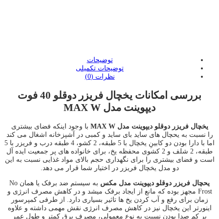
:
توضیحات
توضیحات تکمیلی
نظرات (0)
بررسی امکانات
یخچال فریزر دوقلو 40 فوت
دیپوینت مدل MAX W
یخچال فریزر دوقلو دیپوینت مدل MAX W
با وجود اینکه فضای بیشتری
را نسبت به یحچال های ساید بای ساید و کمبی در آشپزخانه اشغال می کند
اما با دارا بودن دو کابینِ یخچال با 5 طبقه، 2 کشو، 4 طبقه درب و فریزر با 5
طبقه، 2 شلف و 2 کشوی محفظه یخ، برای خانواده های پر جمعیت ایده آل
است و فضای بیشتری را برای نگهداری حجم بالای مواد غذایی نسبت به این
دو مدل یخچال فریزر در اختیار شما قرار می دهد.
یحچال فریزر دوقلو دیپوینت مدل مکس
به سیستم ضد برفک یا همان No
Frost مجهز بوده که مانع از ایجاد برفک میشد و در کاهش مصرف انرژی و
زمان برای رفع و آب کردن یخ ها تاثیر بسیاری دارد. از طرفی کمپرسور
اینورتر این یخچال نیز در کاهش مصرف انرژی نقش مهمی داشته و علاوه
بر کم صدا بودن نسبت به نوع معمولی، مصرف برق کمتر و طول عمر