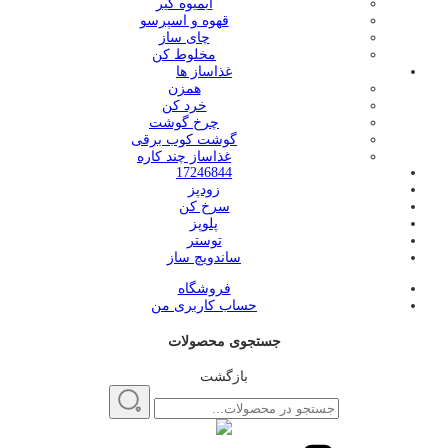
آبمیوه گیر
قهوه و اسپرسو
چای ساز
مخلوط کن
غذاساز ها
همزن
خرد کن
چرخ گوشت
گوشت کوب برقی
غذاساز چند کاره
17246844
زودپز
سرخ کن
پلوپز
توستر
ساندویچ ساز
فروشگاه
حساب کاربری من
جستجوی محصولات
بازگشت