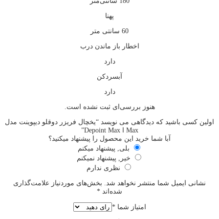
180 سانتی‌متر
پهنا
60 سانتی متر
اخطار باز ماندن درب
دارد
آبسردکن
دارد
هنوز بررسی‌ای ثبت نشده است.
اولین کسی باشید که دیدگاهی می نویسد “یخچال فریزر دوقلو دیپوینت مدل
Max ا Depoint Max”
آبا شما خرید این محصول را پیشنهاد میکنید؟
بلی, پیشنهاد میکنم
خیر, پیشنهاد نمیکنم
نظری ندارم
نشانی ایمیل شما منتشر نخواهد شد.
بخش‌های موردنیاز علامت‌گذاری
شده‌اند
*
امتیاز شما
*