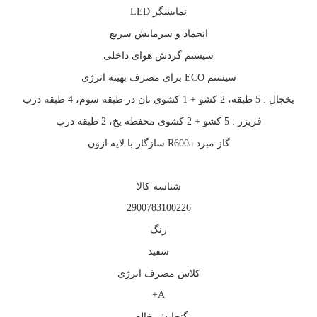
نمایشگر LED
انجماد و سرمایش سریع
سیستم گردش هوای داخلی
سیستم ECO برای مصرف بهینه‌ انرژی
یخچال : 5 طبقه، 2 کشو + 1 کشوی نان در طبقه سوم، 4 طبقه درب
فریزر : 5 کشو + 2 کشوی محفظه یخ، 2 طبقه درب
گاز مبرد R600a سازگار با لایه ازون
شناسه کالا
2900783100226
رنگ
سفید
کلاس مصرف انرژی
A+
گنجایش خالص