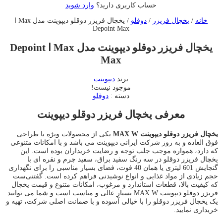
حساب کاربری دارید؟
وارد شوید
خانه
/
یخچال فریزر
/
دوقلو
/ یخچال فریزر دوقلو دیپوینت مدل Max ا
Depoint Max
یخچال فریزر دوقلو دیپوینت مدل Max ا Depoint
Max
برند
دیپوینت
موجود نیست!
دسته :
دوقلو
معرفی یخچال فریزر دوقلو دیپوینت
یخچال فریزر دوقلو دیپوینت MAX W
یکی از محصولات ویژه با طراحی
فوق العاده و به روز شرکت ایرانی دیپوینت می باشد و با امکانات متنوعی
که دارد، همواره موجب جلب توجه و رضایت خریداران بوده است. این
یخچال فریزر دوقلو در سه رنگ سفید براق، سفید چرم و نقره ای با
گنجایش 601 لیتری یا همان 40 فوت، فضای بسیار مناسبی را برای نگهداری
حجم زیادی از مواد غذایی و انواع نوشیدنی فراهم کرده است. گفتنی‌ست
که کیفیت بالا، قطعات استاندارد و مرغوب، امکانات متنوع و قیمت یخچال
فریزر دوقلو دیپوینت MAX W بسیار عالی و مناسب است و شما می توانید
یک یخچال فریزر دوقلو را با خیالی آسوده و با ضمانت اصلی شرکت، تهیه و
خریداری نمایید.