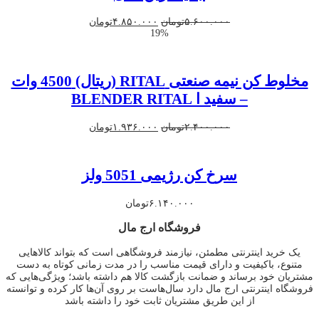
قیمت
قیمت
۵.۶۰۰.۰۰۰
تومان
۴.۸۵۰.۰۰۰
تومان
19%
اصلی
فعلی
۵.۶۰۰.۰۰۰تومان
۴.۸۵۰.۰۰۰تومان
بود.
است.
مخلوط کن نیمه صنعتی RITAL (ریتال) 4500 وات
– سفید ا BLENDER RITAL
قیمت
قیمت
۲.۴۰۰.۰۰۰
تومان
۱.۹۳۶.۰۰۰
تومان
اصلی
فعلی
۲.۴۰۰.۰۰۰تومان
۱.۹۳۶.۰۰۰تومان
بود.
است.
سرخ کن رژیمی 5051 ولز
۶.۱۴۰.۰۰۰
تومان
فروشگاه ارج مال
یک خرید اینترنتی مطمئن، نیازمند فروشگاهی است که بتواند کالاهایی
متنوع، باکیفیت و دارای قیمت مناسب را در مدت زمانی کوتاه به دست
مشتریان خود برساند و ضمانت بازگشت کالا هم داشته باشد؛ ویژگی‌هایی که
فروشگاه اینترنتی ارج مال دارد سال‌هاست بر روی آن‌ها کار کرده و توانسته
از این طریق مشتریان ثابت خود را داشته باشد