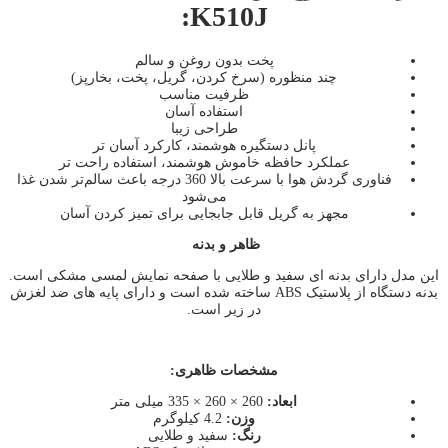
K510J:
پخت بدون روغن و سالم
چند منظوره (سرخ کردن، گریل، پخت، بخارپز)
ظرفیت مناسب
استفاده آسان
طراحی زیبا
پانل دستگیره هوشمند، کارکرد آسان تر
عملکرد حافظه خاموش هوشمند، استفاده راحت تر
فناوری گردش هوا با سرعت بالا 360 درجه باعث سالم‌تر شدن غذا
می‌شود
مجهز به گریل قابل جابجایی برای تمیز کردن آسان
ظاهر و بدنه
این مدل دارای بدنه ای سفید و طلایی با صفحه نمایش لمسی مشکی است.
بدنه دستگاه از پلاستیک ABS ساخته شده است و دارای پایه های ضد لغزش
در زیر است.
مشخصات ظاهری:
ابعاد:
260 × 260 × 335 میلی متر
وزن:
4.2 کیلوگرم
رنگ:
سفید و طلایی