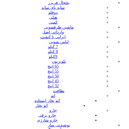
یخچال فریزر
ساید بای ساید
دوقلو
هتلی
کمبی
ماشین ظرفشویی
وارداتی اصل
ایرانی با کیفیت
لباس شویی
7 کیلو
8 کیلو
9کیلو
تلویزیون
65 اینچ
55 اینچ
50 اینچ
43 اینچ
32 اینچ
نظافت
اتو
اتو بخار ایستاده
اتو بخار
جارو
جارو برقی
جارو شارژی
نوشیدنی ساز