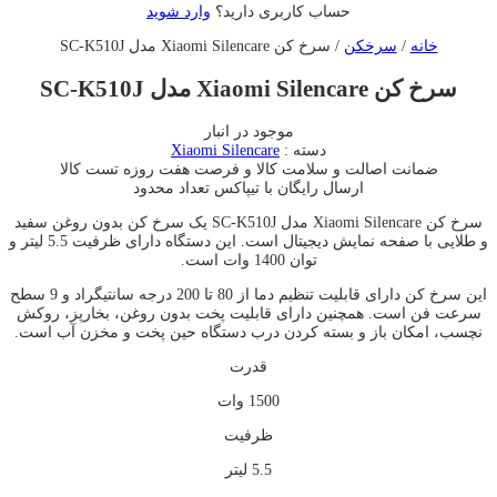
حساب کاربری دارید؟
وارد شوید
خانه
/
سرخکن
/ سرخ کن Xiaomi Silencare مدل SC-K510J
سرخ کن Xiaomi Silencare مدل SC-K510J
موجود در انبار
دسته :
Xiaomi Silencare
ضمانت اصالت و سلامت کالا و فرصت هفت روزه تست کالا
ارسال رایگان با تیپاکس
تعداد محدود
سرخ کن Xiaomi Silencare مدل SC-K510J یک سرخ کن بدون روغن سفید
و طلایی با صفحه نمایش دیجیتال است. این دستگاه دارای ظرفیت 5.5 لیتر و
توان 1400 وات است.
این سرخ کن دارای قابلیت تنظیم دما از 80 تا 200 درجه سانتیگراد و 9 سطح
سرعت فن است. همچنین دارای قابلیت پخت بدون روغن، بخارپز، روکش
نچسب، امکان باز و بسته کردن درب دستگاه حین پخت و مخزن آب است.
قدرت
1500 وات
ظرفیت
5.5 لیتر