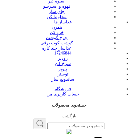
آبمیوه گیر
قهوه و اسپرسو
چای ساز
مخلوط کن
غذاساز ها
همزن
خرد کن
چرخ گوشت
گوشت کوب برقی
غذاساز چند کاره
17246844
زودپز
سرخ کن
پلوپز
توستر
ساندویچ ساز
فروشگاه
حساب کاربری من
جستجوی محصولات
بازگشت