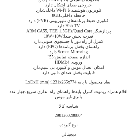
خروجی صدای اپتیکال:دارد
تلویزیون هوشمند با Wi-Fi داخلی:دارد
حافظه داخلی:8GB
فناوری ضبط برنامه‌های تلویزیونی (PVR):دارد
Hbb TV:دارد
پردازشگر:ARM CA55, TEE 1.5GHz/Quad Core
قدرت پخش صدا:10W+10W
کنترل از راه دور با جستجوی صوتی:دارد
راهنمای پخش برنامه‌ها (EPG):دارد
Screen Mirroring:دارد
اندازه صفحه نمایش:55”
ورودی HDMI:4
امکان اتصال موس و کیبورد بی سیم:دارد
قابلیت پخش صدای دالبی:دارد
ابعاد محصول با پایه LxDxH (mm):1231x265x774
اقلام همراه:ریموت کنترل،پایه‌ها،راهنمای راه اندازی سریع،چهار عدد
باتری،ایر موس
شناسه کالا
2901260200804
نوع گيرنده
ديجيتالي