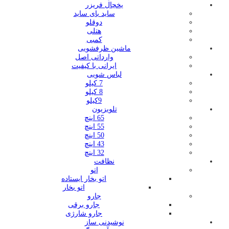
یخچال فریزر
ساید بای ساید
دوقلو
هتلی
کمبی
ماشین ظرفشویی
وارداتی اصل
ایرانی با کیفیت
لباس شویی
7 کیلو
8 کیلو
9کیلو
تلویزیون
65 اینچ
55 اینچ
50 اینچ
43 اینچ
32 اینچ
نظافت
اتو
اتو بخار ایستاده
اتو بخار
جارو
جارو برقی
جارو شارژی
نوشیدنی ساز