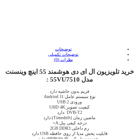
:
:
:
توضیحات
توضیحات تکمیلی
نظرات (0)
خرید تلویزیون ال ای دی هوشمند 55 اینچ وینسنت
مدل 55VU7510 :
فریم بدون حاشیه:دارد
نوع سیستم عامل:Andriod 11
ورودی USB:2
کیفیت تصویر:UHD 4K
DVB-T2 :دارد
ماشین زمان (Timeshift):دارد
درجه کیفی پنل:A+
رم داخلی:2GB DDR3
قابلیت پخش مدیا از روی حافظه USB:دارد
محدوده دینامیکی بالا (HDR10):دارد