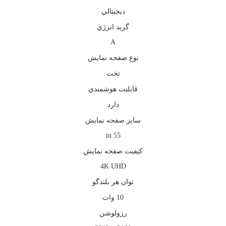
ديجيتالي
گريد انرژي
A
نوع صفحه نمايش
تخت
قابليت هوشمندي
دارد
سايز صفحه نمايش
55 in
كيفيت صفحه نمايش
4K UHD
توان هر بلندگو
10 وات
رزولوشن