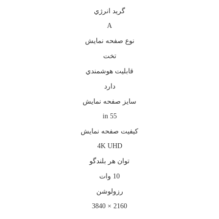
گريد انرژي
A
نوع صفحه نمايش
تخت
قابليت هوشمندي
دارد
سايز صفحه نمايش
55 in
كيفيت صفحه نمايش
4K UHD
توان هر بلندگو
10 وات
رزولوشن
2160 × 3840