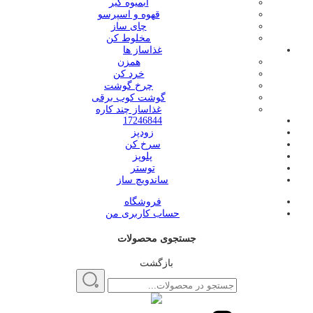
آبمیوه گیر
قهوه و اسپرسو
چای ساز
مخلوط کن
غذاساز ها
همزن
خرد کن
چرخ گوشت
گوشت کوب برقی
غذاساز چند کاره
17246844
زودپز
سرخ کن
پلوپز
توستر
ساندویچ ساز
فروشگاه
حساب کاربری من
جستجوی محصولات
بازگشت