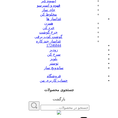
آبمیوه گیر
قهوه و اسپرسو
چای ساز
مخلوط کن
غذاساز ها
همزن
خرد کن
چرخ گوشت
گوشت کوب برقی
غذاساز چند کاره
17246844
زودپز
سرخ کن
پلوپز
توستر
ساندویچ ساز
فروشگاه
حساب کاربری من
جستجوی محصولات
بازگشت