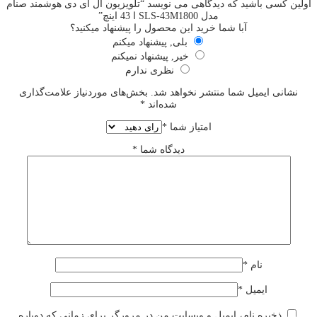
اولین کسی باشید که دیدگاهی می نویسد “تلویزیون ال ای دی هوشمند صنام
مدل SLS-43M1800 ا 43 اینچ”
آبا شما خرید این محصول را پیشنهاد میکنید؟
بلی, پیشنهاد میکنم
خیر, پیشنهاد نمیکنم
نظری ندارم
نشانی ایمیل شما منتشر نخواهد شد.
بخش‌های موردنیاز علامت‌گذاری
شده‌اند
*
امتیاز شما
*
دیدگاه شما
*
نام
*
ایمیل
*
ذخیره نام، ایمیل و وبسایت من در مرورگر برای زمانی که دوباره