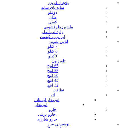
یخچال فریزر
ساید بای ساید
دوقلو
هتلی
کمبی
ماشین ظرفشویی
وارداتی اصل
ایرانی با کیفیت
لباس شویی
7 کیلو
8 کیلو
9کیلو
تلویزیون
65 اینچ
55 اینچ
50 اینچ
43 اینچ
32 اینچ
نظافت
اتو
اتو بخار ایستاده
اتو بخار
جارو
جارو برقی
جارو شارژی
نوشیدنی ساز