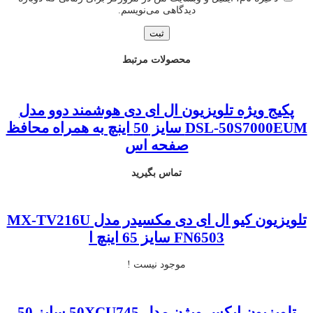
دیدگاهی می‌نویسم.
محصولات مرتبط
پکیج ویژه تلویزیون ال ای دی هوشمند دوو مدل
DSL-50S7000EUM سایز 50 اینچ به همراه محافظ
صفحه اس
تماس بگیرید
تلویزیون کیو ال ای دی مکسیدر مدل MX-TV216U
FN6503 سایز 65 اینچ ا
موجود نیست !
تلویزیون ایکس ویژن مدل 50XCU745 سایز 50