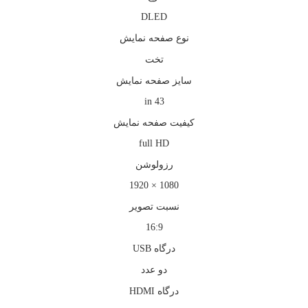
DLED
نوع صفحه نمايش
تخت
سايز صفحه نمايش
43 in
كيفيت صفحه نمايش
full HD
رزولوشن
1080 × 1920
نسبت تصویر
16:9
درگاه USB
دو عدد
درگاه HDMI