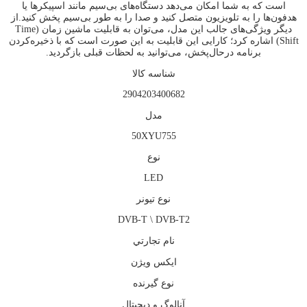
است که به شما امکان می‌دهد دستگاه‌های بی‌سیم مانند اسپیکرها یا
هدفون‌ها را به تلویزیون متصل کنید و صدا را به طور بی‌سیم پخش کنید.از
دیگر ویژگی‌های جالب این مدل، می‌توان به قابلیت ماشین زمان (Time
Shift) اشاره کرد؛ کارایی این قابلیت به این صورت است که با ذخیره‌کردن
برنامه‌ درحال‌پخش، می‌توانید به لحظات قبلی بازگردید.
شناسه کالا
2904203400682
مدل
50XYU755
نوع
LED
نوع تيونر
DVB-T \ DVB-T2
نام تجارتي
ايكس ويژن
نوع گيرنده
آنالوگ و ديجيتال