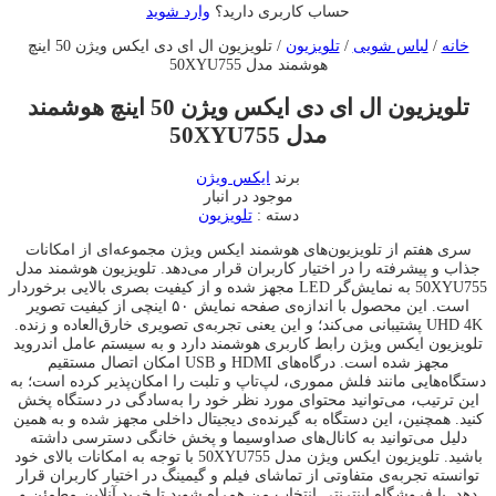
حساب کاربری دارید؟
وارد شوید
خانه
/
لباس شویی
/
تلویزیون
/ تلویزیون ال ای دی ایکس ویژن 50 اینچ
هوشمند مدل 50XYU755
تلویزیون ال ای دی ایکس ویژن 50 اینچ هوشمند
مدل 50XYU755
برند
ایکس ویژن
موجود در انبار
دسته :
تلویزیون
سری هفتم از تلویزیون‌های هوشمند ایکس‌ ویژن مجموعه‌‌ای از امکانات
جذاب و پیشرفته را در اختیار کاربران قرار می‌دهد. تلویزیون هوشمند مدل
50XYU755 به نمایش‌گر LED مجهز شده و از کیفیت بصری بالایی برخوردار
است. این محصول با اندازه‌ی صفحه نمایش ۵۰ اینچی از کیفیت تصویر
UHD 4K پشتیبانی می‌کند؛ و این یعنی تجربه‌ی تصویری خارق‌العاده و زنده.
تلویزیون ایکس ویژن رابط کاربری هوشمند دارد و به سیستم عامل اندروید
مجهز شده است. درگاه‌های HDMI و USB امکان اتصال مستقیم
دستگاه‌هایی مانند فلش مموری، لپ‌تاپ و تلبت را امکان‌پذیر کرده است؛ به
این ترتیب، می‌توانید محتوای مورد نظر خود را به‌سادگی در دستگاه پخش
کنید. همچنین، این دستگاه به گیرنده‌ی دیجیتال داخلی مجهز شده و به همین
دلیل می‌توانید به کانال‌های صداوسیما و پخش خانگی دسترسی داشته
باشید. تلویزیون ایکس ویژن مدل 50XYU755 با توجه به امکانات بالای خود
توانسته تجربه‌ی متفاوتی از تماشای فیلم و گیمینگ در اختیار کاربران قرار
دهد. با فروشگاه اینترنتی انتخاب من همراه شوید تا خرید آنلاین مطمئن و