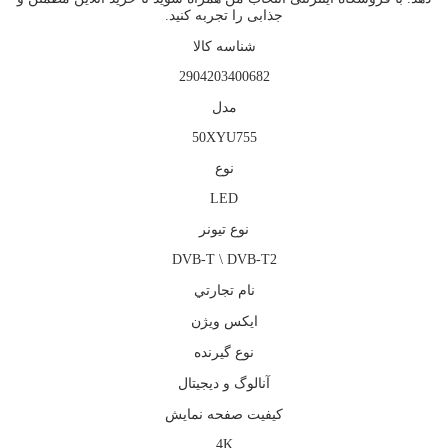
جذابی را تجربه کنید.
شناسه کالا
2904203400682
مدل
50XYU755
نوع
LED
نوع تيونر
DVB-T \ DVB-T2
نام تجارتي
ايكس ويژن
نوع گيرنده
آنالوگ و ديجيتال
كيفيت صفحه نمايش
4K