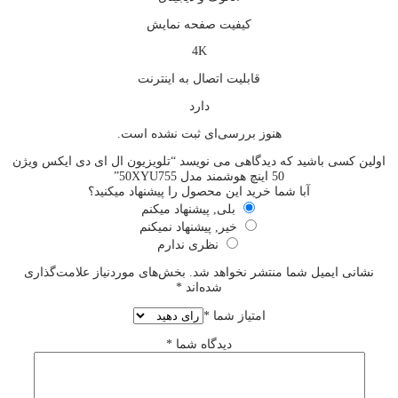
كيفيت صفحه نمايش
4K
قابليت اتصال به اينترنت
دارد
هنوز بررسی‌ای ثبت نشده است.
اولین کسی باشید که دیدگاهی می نویسد “تلویزیون ال ای دی ایکس ویژن
50 اینچ هوشمند مدل 50XYU755”
آبا شما خرید این محصول را پیشنهاد میکنید؟
بلی, پیشنهاد میکنم
خیر, پیشنهاد نمیکنم
نظری ندارم
نشانی ایمیل شما منتشر نخواهد شد.
بخش‌های موردنیاز علامت‌گذاری
شده‌اند
*
امتیاز شما
*
دیدگاه شما
*