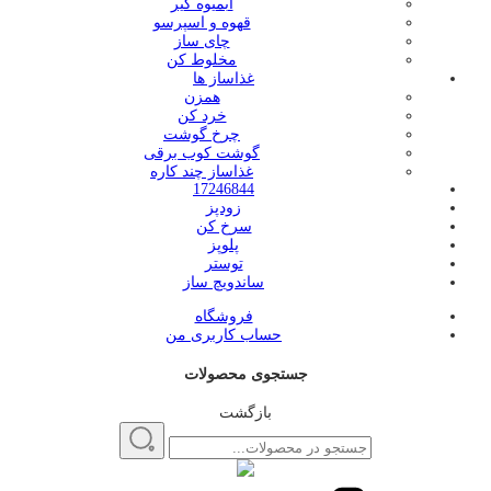
آبمیوه گیر
قهوه و اسپرسو
چای ساز
مخلوط کن
غذاساز ها
همزن
خرد کن
چرخ گوشت
گوشت کوب برقی
غذاساز چند کاره
17246844
زودپز
سرخ کن
پلوپز
توستر
ساندویچ ساز
فروشگاه
حساب کاربری من
جستجوی محصولات
بازگشت