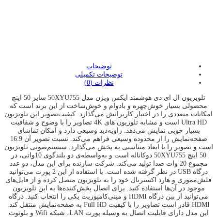
:
:
:
توضیحات
توضیحات تکمیلی
نظرات (0)
تلویزیون ال ای دی هوشمند ایکس ویژن مدل 50XYU755 سایز 50 اینچ
محصولی بسیار خوش‌چهره و بادوام و خوش‌ساخت از این برند است که
امکانات متعددی را در اختیار کاربرانش می‌گذارد. کیفیت‌تصویر این تلویزیون
Ultra HD است و مشابه تلوزیون های 4K تصاویر را با وضوح و شفافیت
بسیار خوبی نمایش می‌دهد. زاویه‌دید وسیعی دارد و امکان تماشای
صفحه‌نمایش را از محدوده‌ وسیعی فراهم می‌کند. نسبت تصویر آن 16:9
است و تصویر را با ابعاد متناسبی به پخش می‌گذارد. سیستم‌صوتی تلویزیون
50 اینچ 50XYU755 دوکاناله است و به‌واسطه‌ی دو بلندگوی 10واتی، در
مجموع 20 وات صدا تولید می‌کند. شرکت سازنده برای این مدل، دو عدد
درگاه USB در نظر گرفته شده است. با استفاده از این 2 پورت می‌توانید
فلش‌مموری و هارد اکسترنال خود را به تلویزیون متصل کرده و از فایل‌های
موجود در آن‌ها استفاده کنید. برای اتصال پخش‌کننده‌ها به این تلویزیون
می‌توانید از بین درگاه HDMI و مینی‌کامپوزیت یکی را انتخاب کنید. درگاه
HDMI قادر است تصاویر را با کیفیت Full HD به صفحه‌نمایش منتقل کند.
این مدل دارای قابلیت اتصال به وسیله پورت LAN، شبکه Wifi و بلوتوث