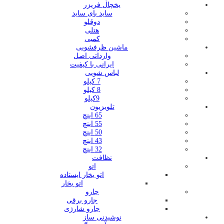
یخچال فریزر
ساید بای ساید
دوقلو
هتلی
کمبی
ماشین ظرفشویی
وارداتی اصل
ایرانی با کیفیت
لباس شویی
7 کیلو
8 کیلو
9کیلو
تلویزیون
65 اینچ
55 اینچ
50 اینچ
43 اینچ
32 اینچ
نظافت
اتو
اتو بخار ایستاده
اتو بخار
جارو
جارو برقی
جارو شارژی
نوشیدنی ساز