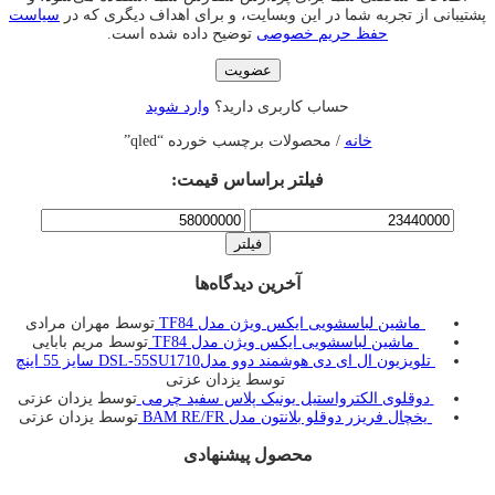
پشتیبانی از تجربه شما در این وبسایت، و برای اهداف دیگری که در
سیاست
حفظ حریم خصوصی
توضیح داده شده است.
عضویت
حساب کاربری دارید؟
وارد شوید
خانه
/ محصولات برچسب خورده “qled”
فیلتر براساس قیمت:
حداقل
حداکثر
قیمت
قیمت
فیلتر
آخرین دیدگاه‌ها
ماشین لباسشویی ایکس ویژن مدل TF84
توسط مهران مرادی
ماشین لباسشویی ایکس ویژن مدل TF84
توسط مریم بابایی
تلویزیون ال ای دی هوشمند دوو مدلDSL-55SU1710 سایز 55 اینچ
توسط یزدان عزتی
دوقلوی الکترواستیل یونیک پلاس سفید چرمی
توسط یزدان عزتی
یخچال فريزر دوقلو بلانتون مدل BAM RE/FR
توسط یزدان عزتی
محصول پیشنهادی