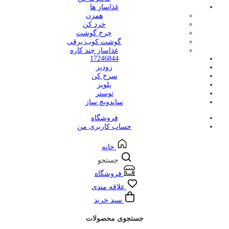
غذاساز ها
همزن
خرد کن
چرخ گوشت
گوشت کوب برقی
غذاساز چند کاره
17246844
زودپز
سرخ کن
پلوپز
توستر
ساندویچ ساز
فروشگاه
حساب کاربری من
خانه
جستجو
فروشگاه
علاقه مندی
سبد خرید
جستجوی محصولات