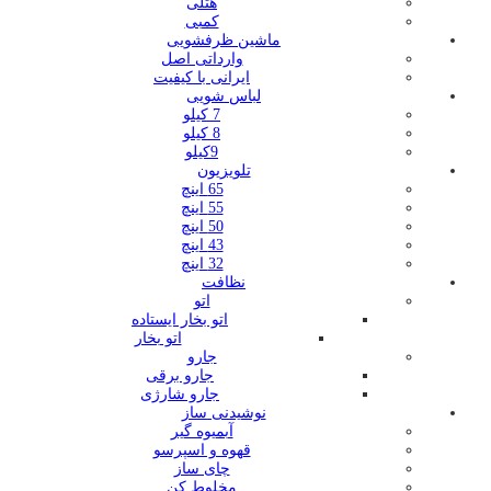
هتلی
کمبی
ماشین ظرفشویی
وارداتی اصل
ایرانی با کیفیت
لباس شویی
7 کیلو
8 کیلو
9کیلو
تلویزیون
65 اینچ
55 اینچ
50 اینچ
43 اینچ
32 اینچ
نظافت
اتو
اتو بخار ایستاده
اتو بخار
جارو
جارو برقی
جارو شارژی
نوشیدنی ساز
آبمیوه گیر
قهوه و اسپرسو
چای ساز
مخلوط کن