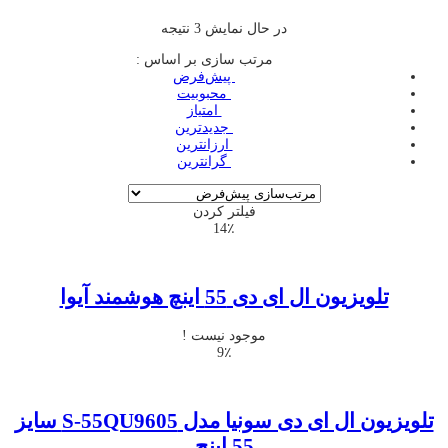
در حال نمایش 3 نتیجه
مرتب سازی بر اساس :
‌ پیش‌فرض
‌ محبوبیت
‌ امتیاز
‌ جدیدترین
‌ ارزانترین
‌ گرانترین
فیلتر کردن
14٪
تلویزیون ال ای دی 55 اینچ هوشمند آیوا
موجود نیست !
9٪
تلویزیون ال ای دی سونیا مدل S-55QU9605 سایز
55 اینچ