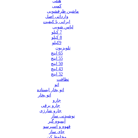
هتلی
کمبی
ماشین ظرفشویی
وارداتی اصل
ایرانی با کیفیت
لباس شویی
7 کیلو
8 کیلو
9کیلو
تلویزیون
65 اینچ
55 اینچ
50 اینچ
43 اینچ
32 اینچ
نظافت
اتو
اتو بخار ایستاده
اتو بخار
جارو
جارو برقی
جارو شارژی
نوشیدنی ساز
آبمیوه گیر
قهوه و اسپرسو
چای ساز
مخلوط کن