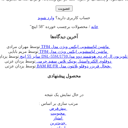
عضویت
حساب کاربری دارید؟
وارد شوید
خانه
/ محصولات برچسب خورده “58 اینچ”
آخرین دیدگاه‌ها
ماشین لباسشویی ایکس ویژن مدل TF84
توسط مهران مرادی
ماشین لباسشویی ایکس ویژن مدل TF84
توسط مریم بابایی
تلویزیون ال ای دی هوشمند دوو مدلDSL-55SU1710 سایز 55 اینچ
توسط یزدان
دوقلوی الکترواستیل یونیک پلاس سفید چرمی
توسط یزدان عزتی
یخچال فريزر دوقلو بلانتون مدل BAM RE/FR
توسط یزدان عزتی
محصول پیشنهادی
در حال نمایش یک نتیجه
مرتب سازی بر اساس :
‌ پیش‌فرض
‌ محبوبیت
‌ امتیاز
‌ جدیدترین
‌ ارزانترین