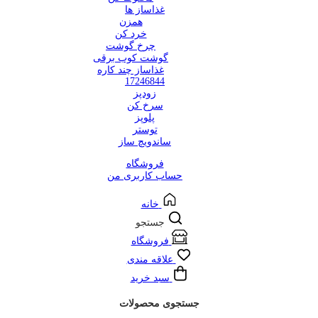
غذاساز ها
همزن
خرد کن
چرخ گوشت
گوشت کوب برقی
غذاساز چند کاره
17246844
زودپز
سرخ کن
پلوپز
توستر
ساندویچ ساز
فروشگاه
حساب کاربری من
خانه
جستجو
فروشگاه
علاقه مندی
سبد خرید
جستجوی محصولات