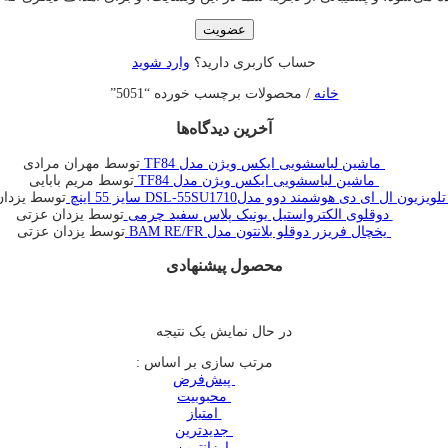
عضویت
حساب کاربری دارید؟
وارد شوید
خانه
/ محصولات برچسب خورده “5051”
آخرین دیدگاه‌ها
ماشین لباسشویی ایکس ویژن مدل TF84
توسط مهران مرادی
ماشین لباسشویی ایکس ویژن مدل TF84
توسط مریم بابایی
تلویزیون ال ای دی هوشمند دوو مدلDSL-55SU1710 سایز 55 اینچ
توسط یزدان
دوقلوی الکترواستیل یونیک پلاس سفید چرمی
توسط یزدان عزتی
یخچال فريزر دوقلو بلانتون مدل BAM RE/FR
توسط یزدان عزتی
محصول پیشنهادی
در حال نمایش یک نتیجه
مرتب سازی بر اساس :
‌ پیش‌فرض
‌ محبوبیت
‌ امتیاز
‌ جدیدترین
‌ ارزانترین