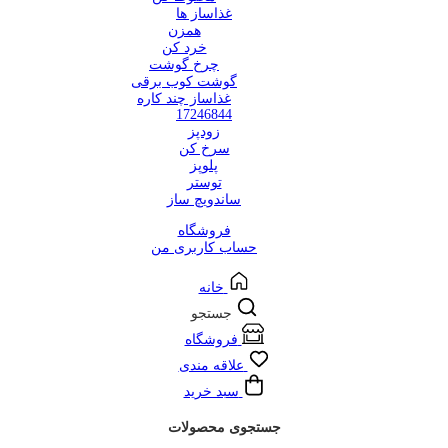
غذاساز ها
همزن
خرد کن
چرخ گوشت
گوشت کوب برقی
غذاساز چند کاره
17246844
زودپز
سرخ کن
پلوپز
توستر
ساندویچ ساز
فروشگاه
حساب کاربری من
خانه
جستجو
فروشگاه
علاقه مندی
سبد خرید
جستجوی محصولات