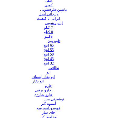
هتلی
کمبی
ماشین ظرفشویی
وارداتی اصل
ایرانی با کیفیت
لباس شویی
7 کیلو
8 کیلو
9کیلو
تلویزیون
65 اینچ
55 اینچ
50 اینچ
43 اینچ
32 اینچ
نظافت
اتو
اتو بخار ایستاده
اتو بخار
جارو
جارو برقی
جارو شارژی
نوشیدنی ساز
آبمیوه گیر
قهوه و اسپرسو
چای ساز
مخلوط کن