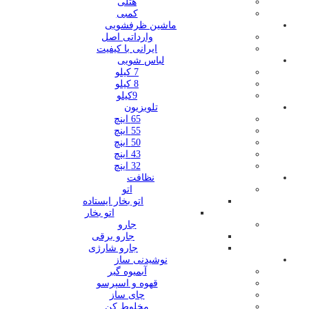
هتلی
کمبی
ماشین ظرفشویی
وارداتی اصل
ایرانی با کیفیت
لباس شویی
7 کیلو
8 کیلو
9کیلو
تلویزیون
65 اینچ
55 اینچ
50 اینچ
43 اینچ
32 اینچ
نظافت
اتو
اتو بخار ایستاده
اتو بخار
جارو
جارو برقی
جارو شارژی
نوشیدنی ساز
آبمیوه گیر
قهوه و اسپرسو
چای ساز
مخلوط کن