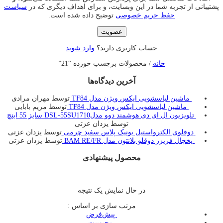
پشتیبانی از تجربه شما در این وبسایت، و برای اهداف دیگری که در
سیاست
حفظ حریم خصوصی
توضیح داده شده است.
عضویت
حساب کاربری دارید؟
وارد شوید
خانه
/ محصولات برچسب خورده “21”
آخرین دیدگاه‌ها
ماشین لباسشویی ایکس ویژن مدل TF84
توسط مهران مرادی
ماشین لباسشویی ایکس ویژن مدل TF84
توسط مریم بابایی
تلویزیون ال ای دی هوشمند دوو مدلDSL-55SU1710 سایز 55 اینچ
توسط یزدان عزتی
دوقلوی الکترواستیل یونیک پلاس سفید چرمی
توسط یزدان عزتی
یخچال فريزر دوقلو بلانتون مدل BAM RE/FR
توسط یزدان عزتی
محصول پیشنهادی
در حال نمایش یک نتیجه
مرتب سازی بر اساس :
‌ پیش‌فرض
‌ محبوبیت