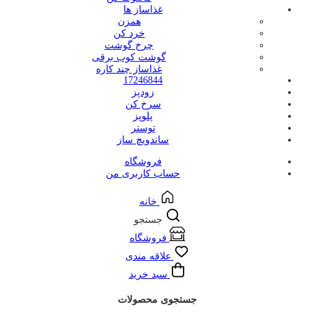
غذاساز ها
همزن
خرد کن
چرخ گوشت
گوشت کوب برقی
غذاساز چند کاره
17246844
زودپز
سرخ کن
پلوپز
توستر
ساندویچ ساز
فروشگاه
حساب کاربری من
خانه
جستجو
فروشگاه
علاقه مندی
سبد خرید
جستجوی محصولات