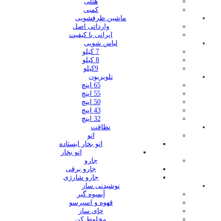
هتلی
کمبی
ماشین ظرفشویی
وارداتی اصل
ایرانی با کیفیت
لباس شویی
7 کیلو
8 کیلو
9کیلو
تلویزیون
65 اینچ
55 اینچ
50 اینچ
43 اینچ
32 اینچ
نظافت
اتو
اتو بخار ایستاده
اتو بخار
جارو
جارو برقی
جارو شارژی
نوشیدنی ساز
آبمیوه گیر
قهوه و اسپرسو
چای ساز
مخلوط کن