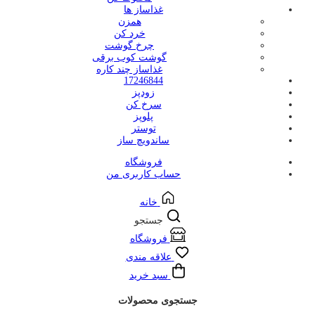
غذاساز ها
همزن
خرد کن
چرخ گوشت
گوشت کوب برقی
غذاساز چند کاره
17246844
زودپز
سرخ کن
پلوپز
توستر
ساندویچ ساز
فروشگاه
حساب کاربری من
خانه
جستجو
فروشگاه
علاقه مندی
سبد خرید
جستجوی محصولات