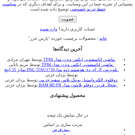
پشتیبانی از تجربه شما در این وبسایت، و برای اهداف دیگری که در
سیاست
حفظ حریم خصوصی
توضیح داده شده است.
عضویت
حساب کاربری دارید؟
وارد شوید
خانه
/ محصولات برچسب خورده “پارس خزر”
آخرین دیدگاه‌ها
ماشین لباسشویی ایکس ویژن مدل TF84
توسط مهران مرادی
ماشین لباسشویی ایکس ویژن مدل TF84
توسط مریم بابایی
تلویزیون ال ای دی هوشمند دوو مدلDSL-55SU1710 سایز 55 اینچ
توسط یزدان عزتی
دوقلوی الکترواستیل یونیک پلاس سفید چرمی
توسط یزدان عزتی
یخچال فريزر دوقلو بلانتون مدل BAM RE/FR
توسط یزدان عزتی
محصول پیشنهادی
در حال نمایش یک نتیجه
مرتب سازی بر اساس :
‌ پیش‌فرض
‌ محبوبیت