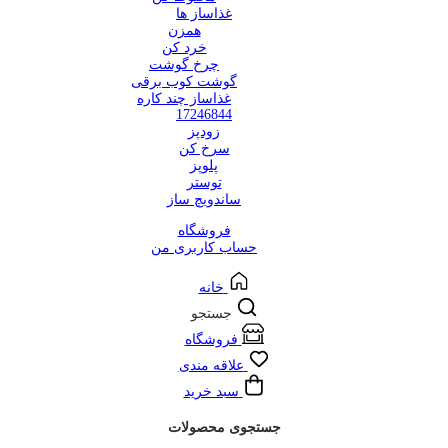
غذاساز ها
همزن
خرد کن
چرخ گوشت
گوشت کوب برقی
غذاساز چند کاره
17246844
زودپز
سرخ کن
پلوپز
توستر
ساندویچ ساز
فروشگاه
حساب کاربری من
خانه
جستجو
فروشگاه
علاقه مندی
سبد خرید
جستجوی محصولات