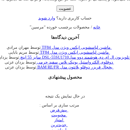
عضویت
حساب کاربری دارید؟
وارد شوید
خانه
/ محصولات برچسب خورده “مرسین”
آخرین دیدگاه‌ها
ماشین لباسشویی ایکس ویژن مدل TF84
توسط مهران مرادی
ماشین لباسشویی ایکس ویژن مدل TF84
توسط مریم بابایی
تلویزیون ال ای دی هوشمند دوو مدلDSL-55SU1710 سایز 55 اینچ
توسط یزدان
دوقلوی الکترواستیل یونیک پلاس سفید چرمی
توسط یزدان عزتی
یخچال فريزر دوقلو بلانتون مدل BAM RE/FR
توسط یزدان عزتی
محصول پیشنهادی
در حال نمایش یک نتیجه
مرتب سازی بر اساس :
‌ پیش‌فرض
‌ محبوبیت
‌ امتیاز
‌ جدیدترین
‌ ارزانترین