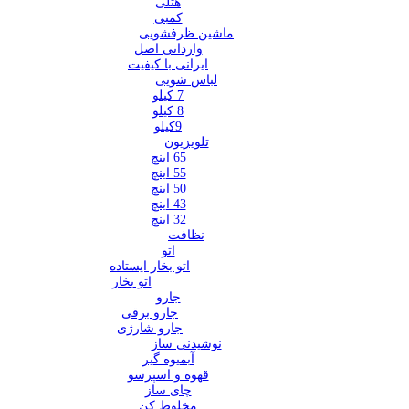
هتلی
کمبی
ماشین ظرفشویی
وارداتی اصل
ایرانی با کیفیت
لباس شویی
7 کیلو
8 کیلو
9کیلو
تلویزیون
65 اینچ
55 اینچ
50 اینچ
43 اینچ
32 اینچ
نظافت
اتو
اتو بخار ایستاده
اتو بخار
جارو
جارو برقی
جارو شارژی
نوشیدنی ساز
آبمیوه گیر
قهوه و اسپرسو
چای ساز
مخلوط کن