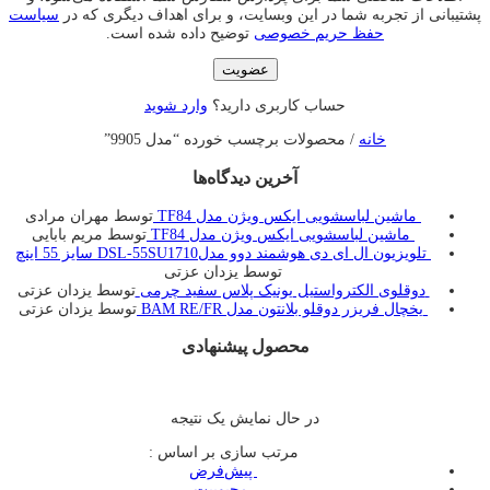
پشتیبانی از تجربه شما در این وبسایت، و برای اهداف دیگری که در
سیاست
حفظ حریم خصوصی
توضیح داده شده است.
عضویت
حساب کاربری دارید؟
وارد شوید
خانه
/ محصولات برچسب خورده “مدل 9905”
آخرین دیدگاه‌ها
ماشین لباسشویی ایکس ویژن مدل TF84
توسط مهران مرادی
ماشین لباسشویی ایکس ویژن مدل TF84
توسط مریم بابایی
تلویزیون ال ای دی هوشمند دوو مدلDSL-55SU1710 سایز 55 اینچ
توسط یزدان عزتی
دوقلوی الکترواستیل یونیک پلاس سفید چرمی
توسط یزدان عزتی
یخچال فريزر دوقلو بلانتون مدل BAM RE/FR
توسط یزدان عزتی
محصول پیشنهادی
در حال نمایش یک نتیجه
مرتب سازی بر اساس :
‌ پیش‌فرض
‌ محبوبیت