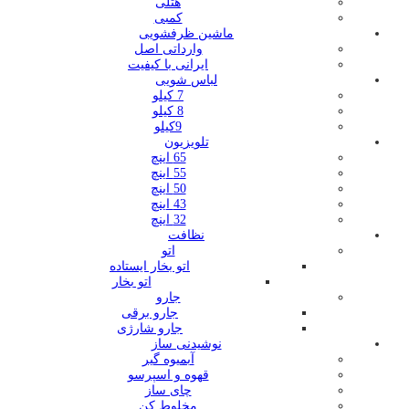
هتلی
کمبی
ماشین ظرفشویی
وارداتی اصل
ایرانی با کیفیت
لباس شویی
7 کیلو
8 کیلو
9کیلو
تلویزیون
65 اینچ
55 اینچ
50 اینچ
43 اینچ
32 اینچ
نظافت
اتو
اتو بخار ایستاده
اتو بخار
جارو
جارو برقی
جارو شارژی
نوشیدنی ساز
آبمیوه گیر
قهوه و اسپرسو
چای ساز
مخلوط کن