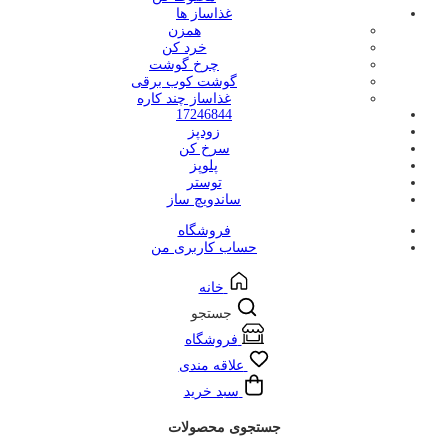
غذاساز ها
همزن
خرد کن
چرخ گوشت
گوشت کوب برقی
غذاساز چند کاره
17246844
زودپز
سرخ کن
پلوپز
توستر
ساندویچ ساز
فروشگاه
حساب کاربری من
خانه
جستجو
فروشگاه
علاقه مندی
سبد خرید
جستجوی محصولات