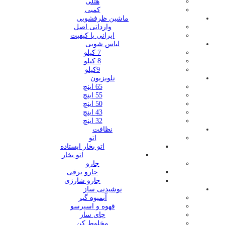
هتلی
کمبی
ماشین ظرفشویی
وارداتی اصل
ایرانی با کیفیت
لباس شویی
7 کیلو
8 کیلو
9کیلو
تلویزیون
65 اینچ
55 اینچ
50 اینچ
43 اینچ
32 اینچ
نظافت
اتو
اتو بخار ایستاده
اتو بخار
جارو
جارو برقی
جارو شارژی
نوشیدنی ساز
آبمیوه گیر
قهوه و اسپرسو
چای ساز
مخلوط کن