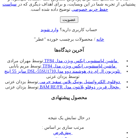
پشتیبانی از تجربه شما در این وبسایت، و برای اهداف دیگری که در
سیاست
حفظ حریم خصوصی
توضیح داده شده است.
عضویت
حساب کاربری دارید؟
وارد شوید
خانه
/ محصولات برچسب خورده “عطر”
آخرین دیدگاه‌ها
ماشین لباسشویی ایکس ویژن مدل TF84
توسط مهران مرادی
ماشین لباسشویی ایکس ویژن مدل TF84
توسط مریم بابایی
تلویزیون ال ای دی هوشمند دوو مدلDSL-55SU1710 سایز 55 اینچ
توسط یزدان عزتی
دوقلوی الکترواستیل یونیک پلاس سفید چرمی
توسط یزدان عزتی
یخچال فريزر دوقلو بلانتون مدل BAM RE/FR
توسط یزدان عزتی
محصول پیشنهادی
در حال نمایش یک نتیجه
مرتب سازی بر اساس :
‌ پیش‌فرض
‌ محبوبیت