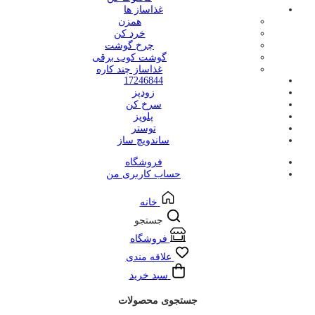
غذاساز ها
همزن
خرد کن
چرخ گوشت
گوشت کوب برقی
غذاساز چند کاره
17246844
زودپز
سرخ کن
پلوپز
توستر
ساندویچ ساز
فروشگاه
حساب کاربری من
خانه
جستجو
فروشگاه
علاقه مندی
سبد خرید
جستجوی محصولات