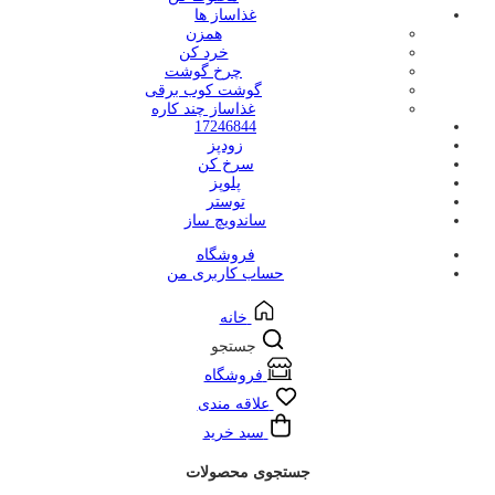
غذاساز ها
همزن
خرد کن
چرخ گوشت
گوشت کوب برقی
غذاساز چند کاره
17246844
زودپز
سرخ کن
پلوپز
توستر
ساندویچ ساز
فروشگاه
حساب کاربری من
خانه
جستجو
فروشگاه
علاقه مندی
سبد خرید
جستجوی محصولات