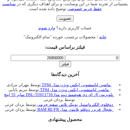
پشتیبانی از تجربه شما در این وبسایت، و برای اهداف دیگری که در
سیاست
حفظ حریم خصوصی
توضیح داده شده است.
عضویت
حساب کاربری دارید؟
وارد شوید
خانه
/ محصولات برچسب خورده “سام الکترونیک”
فیلتر براساس قیمت:
حداقل
حداکثر
قیمت
قیمت
فیلتر
آخرین دیدگاه‌ها
ماشین لباسشویی ایکس ویژن مدل TF84
توسط مهران مرادی
ماشین لباسشویی ایکس ویژن مدل TF84
توسط مریم بابایی
تلویزیون ال ای دی هوشمند دوو مدلDSL-55SU1710 سایز 55 اینچ
توسط یزدان عزتی
دوقلوی الکترواستیل یونیک پلاس سفید چرمی
توسط یزدان عزتی
یخچال فريزر دوقلو بلانتون مدل BAM RE/FR
توسط یزدان عزتی
محصول پیشنهادی