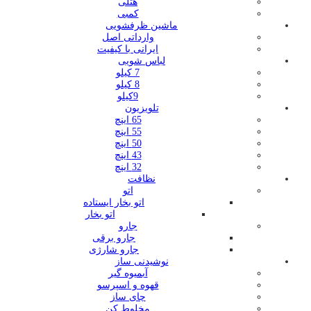
هتلی
کمبی
ماشین ظرفشویی
وارداتی اصل
ایرانی با کیفیت
لباس شویی
7 کیلو
8 کیلو
9کیلو
تلویزیون
65 اینچ
55 اینچ
50 اینچ
43 اینچ
32 اینچ
نظافت
اتو
اتو بخار ایستاده
اتو بخار
جارو
جارو برقی
جارو شارژی
نوشیدنی ساز
آبمیوه گیر
قهوه و اسپرسو
چای ساز
مخلوط کن