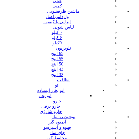
هتلی
کمبی
ماشین ظرفشویی
وارداتی اصل
ایرانی با کیفیت
لباس شویی
7 کیلو
8 کیلو
9کیلو
تلویزیون
65 اینچ
55 اینچ
50 اینچ
43 اینچ
32 اینچ
نظافت
اتو
اتو بخار ایستاده
اتو بخار
جارو
جارو برقی
جارو شارژی
نوشیدنی ساز
آبمیوه گیر
قهوه و اسپرسو
چای ساز
مخلوط کن