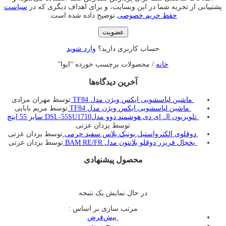
پشتیبانی از تجربه شما در این وبسایت، و برای اهداف دیگری که در
سیاست
حفظ حریم خصوصی
توضیح داده شده است.
عضویت
حساب کاربری دارید؟
وارد شوید
خانه
/ محصولات برچسب خورده “ایوا”
آخرین دیدگاه‌ها
ماشین لباسشویی ایکس ویژن مدل TF84
توسط مهران مرادی
ماشین لباسشویی ایکس ویژن مدل TF84
توسط مریم بابایی
تلویزیون ال ای دی هوشمند دوو مدلDSL-55SU1710 سایز 55 اینچ
توسط یزدان عزتی
دوقلوی الکترواستیل یونیک پلاس سفید چرمی
توسط یزدان عزتی
یخچال فريزر دوقلو بلانتون مدل BAM RE/FR
توسط یزدان عزتی
محصول پیشنهادی
در حال نمایش یک نتیجه
مرتب سازی بر اساس :
‌ پیش‌فرض
‌ محبوبیت