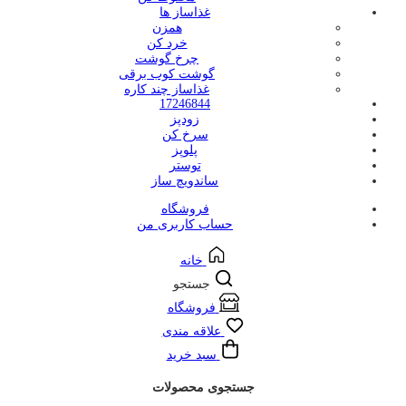
غذاساز ها
همزن
خرد کن
چرخ گوشت
گوشت کوب برقی
غذاساز چند کاره
17246844
زودپز
سرخ کن
پلوپز
توستر
ساندویچ ساز
فروشگاه
حساب کاربری من
خانه
جستجو
فروشگاه
علاقه مندی
سبد خرید
جستجوی محصولات