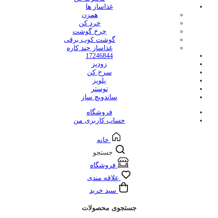
غذاساز ها
همزن
خرد کن
چرخ گوشت
گوشت کوب برقی
غذاساز چند کاره
17246844
زودپز
سرخ کن
پلوپز
توستر
ساندویچ ساز
فروشگاه
حساب کاربری من
خانه
جستجو
فروشگاه
علاقه مندی
سبد خرید
جستجوی محصولات