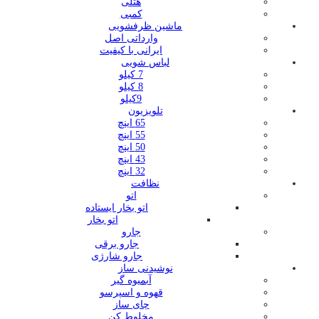
هتلی
کمبی
ماشین ظرفشویی
وارداتی اصل
ایرانی با کیفیت
لباس شویی
7 کیلو
8 کیلو
9کیلو
تلویزیون
65 اینچ
55 اینچ
50 اینچ
43 اینچ
32 اینچ
نظافت
اتو
اتو بخار ایستاده
اتو بخار
جارو
جارو برقی
جارو شارژی
نوشیدنی ساز
آبمیوه گیر
قهوه و اسپرسو
چای ساز
مخلوط کن