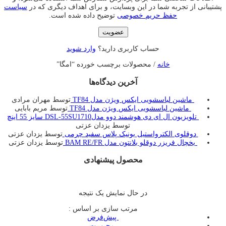
پشتیبانی از تجربه شما در این وبسایت، و برای اهداف دیگری که در
سیاست
حفظ حریم خصوصی
توضیح داده شده است.
عضویت
حساب کاربری دارید؟
وارد شوید
خانه
/ محصولات برچسب خورده “امگا”
آخرین دیدگاه‌ها
ماشین لباسشویی ایکس ویژن مدل TF84
توسط مهران مرادی
ماشین لباسشویی ایکس ویژن مدل TF84
توسط مریم بابایی
تلویزیون ال ای دی هوشمند دوو مدلDSL-55SU1710 سایز 55 اینچ
توسط یزدان عزتی
دوقلوی الکترواستیل یونیک پلاس سفید چرمی
توسط یزدان عزتی
یخچال فريزر دوقلو بلانتون مدل BAM RE/FR
توسط یزدان عزتی
محصول پیشنهادی
در حال نمایش یک نتیجه
مرتب سازی بر اساس :
‌ پیش‌فرض
‌ محبوبیت