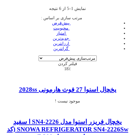
نمایش 1–5 از 6 نتیجه
مرتب سازی بر اساس :
‌ پیش‌فرض
‌ محبوبیت
‌ امتیاز
‌ جدیدترین
‌ ارزانترین
‌ گرانترین
فیلتر کردن
18٪
یخچال اسنوا 27 فوت هارمونی 2028ss
موجود نیست !
یخچال فریزر اسنوا مدل SN4-2226 ا سفید
SNOWA REFRIGERATOR SN4-2226Sw (کد