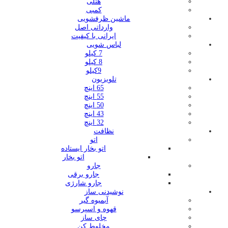
هتلی
کمبی
ماشین ظرفشویی
وارداتی اصل
ایرانی با کیفیت
لباس شویی
7 کیلو
8 کیلو
9کیلو
تلویزیون
65 اینچ
55 اینچ
50 اینچ
43 اینچ
32 اینچ
نظافت
اتو
اتو بخار ایستاده
اتو بخار
جارو
جارو برقی
جارو شارژی
نوشیدنی ساز
آبمیوه گیر
قهوه و اسپرسو
چای ساز
مخلوط کن