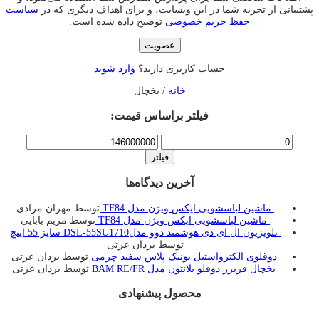
پشتیبانی از تجربه شما در این وبسایت، و برای اهداف دیگری که در
سیاست
حفظ حریم خصوصی
توضیح داده شده است.
عضویت
حساب کاربری دارید؟
وارد شوید
خانه
/ یخچال
فیلتر براساس قیمت:
حداقل
حداکثر
قیمت
قیمت
فیلتر
آخرین دیدگاه‌ها
ماشین لباسشویی ایکس ویژن مدل TF84
توسط مهران مرادی
ماشین لباسشویی ایکس ویژن مدل TF84
توسط مریم بابایی
تلویزیون ال ای دی هوشمند دوو مدلDSL-55SU1710 سایز 55 اینچ
توسط یزدان عزتی
دوقلوی الکترواستیل یونیک پلاس سفید چرمی
توسط یزدان عزتی
یخچال فريزر دوقلو بلانتون مدل BAM RE/FR
توسط یزدان عزتی
محصول پیشنهادی