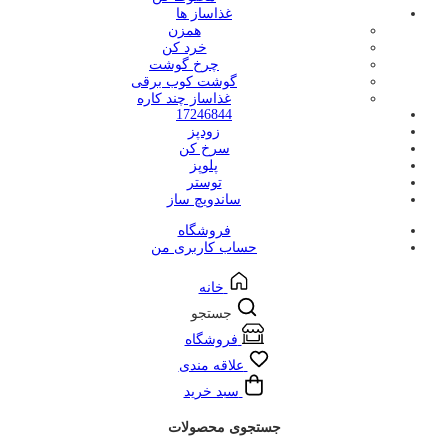
غذاساز ها
همزن
خرد کن
چرخ گوشت
گوشت کوب برقی
غذاساز چند کاره
17246844
زودپز
سرخ کن
پلوپز
توستر
ساندویچ ساز
فروشگاه
حساب کاربری من
خانه
جستجو
فروشگاه
علاقه مندی
سبد خرید
جستجوی محصولات