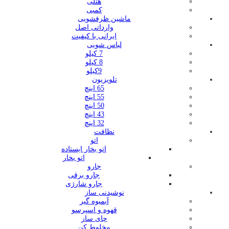
هتلی
کمبی
ماشین ظرفشویی
وارداتی اصل
ایرانی با کیفیت
لباس شویی
7 کیلو
8 کیلو
9کیلو
تلویزیون
65 اینچ
55 اینچ
50 اینچ
43 اینچ
32 اینچ
نظافت
اتو
اتو بخار ایستاده
اتو بخار
جارو
جارو برقی
جارو شارژی
نوشیدنی ساز
آبمیوه گیر
قهوه و اسپرسو
چای ساز
مخلوط کن