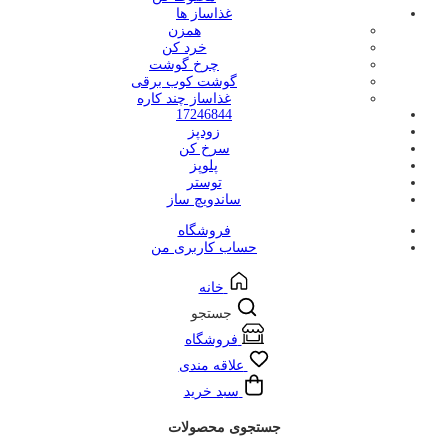
غذاساز ها
همزن
خرد کن
چرخ گوشت
گوشت کوب برقی
غذاساز چند کاره
17246844
زودپز
سرخ کن
پلوپز
توستر
ساندویچ ساز
فروشگاه
حساب کاربری من
خانه
جستجو
فروشگاه
علاقه مندی
سبد خرید
جستجوی محصولات