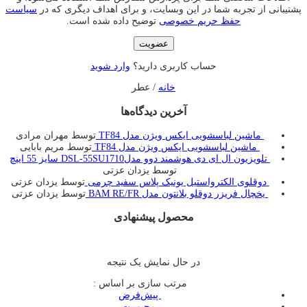
پشتیبانی از تجربه شما در این وبسایت، و برای اهداف دیگری که در
سیاست
حفظ حریم خصوصی
توضیح داده شده است.
عضویت
حساب کاربری دارید؟
وارد شوید
خانه
/ عطر
آخرین دیدگاه‌ها
ماشین لباسشویی ایکس ویژن مدل TF84
توسط مهران مرادی
ماشین لباسشویی ایکس ویژن مدل TF84
توسط مریم بابایی
تلویزیون ال ای دی هوشمند دوو مدلDSL-55SU1710 سایز 55 اینچ
توسط یزدان عزتی
دوقلوی الکترواستیل یونیک پلاس سفید چرمی
توسط یزدان عزتی
یخچال فريزر دوقلو بلانتون مدل BAM RE/FR
توسط یزدان عزتی
محصول پیشنهادی
در حال نمایش یک نتیجه
مرتب سازی بر اساس :
‌ پیش‌فرض
‌ محبوبیت