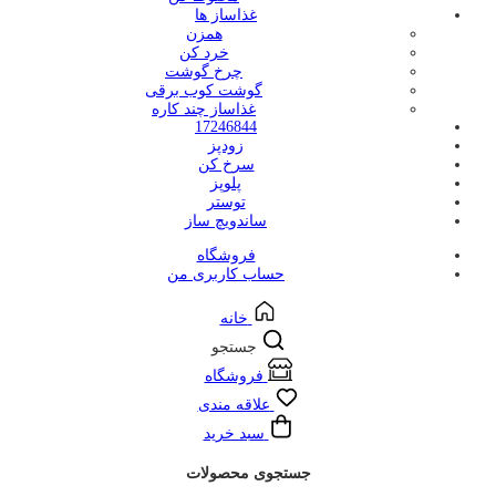
غذاساز ها
همزن
خرد کن
چرخ گوشت
گوشت کوب برقی
غذاساز چند کاره
17246844
زودپز
سرخ کن
پلوپز
توستر
ساندویچ ساز
فروشگاه
حساب کاربری من
خانه
جستجو
فروشگاه
علاقه مندی
سبد خرید
جستجوی محصولات