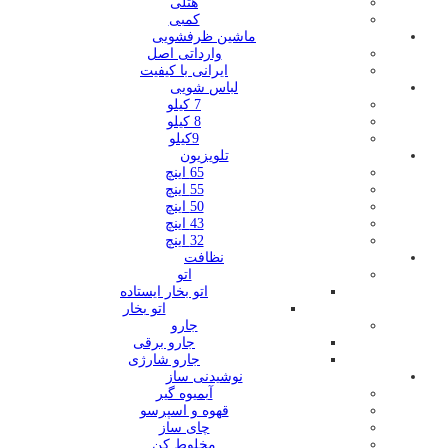
هتلی
کمبی
ماشین ظرفشویی
وارداتی اصل
ایرانی با کیفیت
لباس شویی
7 کیلو
8 کیلو
9کیلو
تلویزیون
65 اینچ
55 اینچ
50 اینچ
43 اینچ
32 اینچ
نظافت
اتو
اتو بخار ایستاده
اتو بخار
جارو
جارو برقی
جارو شارژی
نوشیدنی ساز
آبمیوه گیر
قهوه و اسپرسو
چای ساز
مخلوط کن