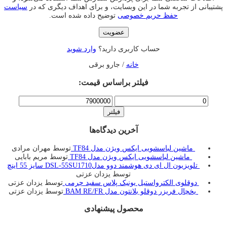
پشتیبانی از تجربه شما در این وبسایت، و برای اهداف دیگری که در
سیاست
حفظ حریم خصوصی
توضیح داده شده است.
عضویت
حساب کاربری دارید؟
وارد شوید
خانه
/ جارو برقی
فیلتر براساس قیمت:
حداقل
حداکثر
قیمت
قیمت
فیلتر
آخرین دیدگاه‌ها
ماشین لباسشویی ایکس ویژن مدل TF84
توسط مهران مرادی
ماشین لباسشویی ایکس ویژن مدل TF84
توسط مریم بابایی
تلویزیون ال ای دی هوشمند دوو مدلDSL-55SU1710 سایز 55 اینچ
توسط یزدان عزتی
دوقلوی الکترواستیل یونیک پلاس سفید چرمی
توسط یزدان عزتی
یخچال فريزر دوقلو بلانتون مدل BAM RE/FR
توسط یزدان عزتی
محصول پیشنهادی