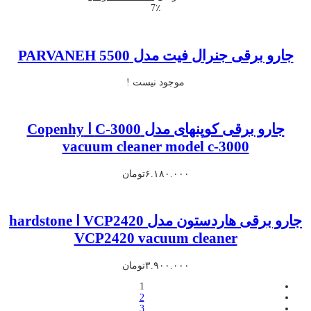
اصلی
فعلی
7٪
۸.۰۰۰.۰۰۰تومان
۷.۳۰۰.۰۰۰تومان
بود.
است.
جارو برقی جنرال فیت مدل PARVANEH 5500
موجود نیست !
جارو برقی کوپنهای مدل C-3000 ا Copenhy
vacuum cleaner model c-3000
۶.۱۸۰.۰۰۰
تومان
جارو برقی هاردستون مدل VCP2420 ا hardstone
VCP2420 vacuum cleaner
۳.۹۰۰.۰۰۰
تومان
1
2
3