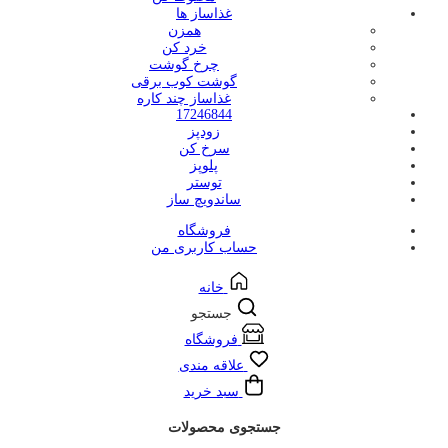
غذاساز ها
همزن
خرد کن
چرخ گوشت
گوشت کوب برقی
غذاساز چند کاره
17246844
زودپز
سرخ کن
پلوپز
توستر
ساندویچ ساز
فروشگاه
حساب کاربری من
خانه
جستجو
فروشگاه
علاقه مندی
سبد خرید
جستجوی محصولات