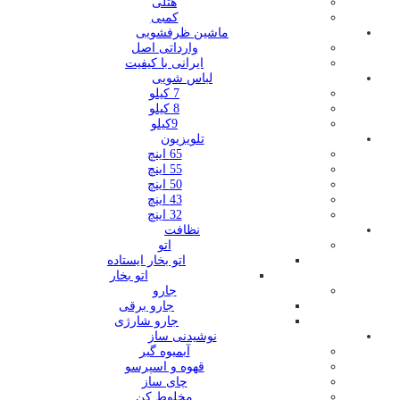
هتلی
کمبی
ماشین ظرفشویی
وارداتی اصل
ایرانی با کیفیت
لباس شویی
7 کیلو
8 کیلو
9کیلو
تلویزیون
65 اینچ
55 اینچ
50 اینچ
43 اینچ
32 اینچ
نظافت
اتو
اتو بخار ایستاده
اتو بخار
جارو
جارو برقی
جارو شارژی
نوشیدنی ساز
آبمیوه گیر
قهوه و اسپرسو
چای ساز
مخلوط کن