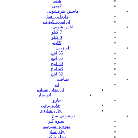
هتلی
کمبی
ماشین ظرفشویی
وارداتی اصل
ایرانی با کیفیت
لباس شویی
7 کیلو
8 کیلو
9کیلو
تلویزیون
65 اینچ
55 اینچ
50 اینچ
43 اینچ
32 اینچ
نظافت
اتو
اتو بخار ایستاده
اتو بخار
جارو
جارو برقی
جارو شارژی
نوشیدنی ساز
آبمیوه گیر
قهوه و اسپرسو
چای ساز
مخلوط کن