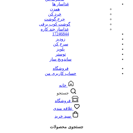
غذاساز ها
همزن
خرد کن
چرخ گوشت
گوشت کوب برقی
غذاساز چند کاره
17246844
زودپز
سرخ کن
پلوپز
توستر
ساندویچ ساز
فروشگاه
حساب کاربری من
خانه
جستجو
فروشگاه
علاقه مندی
سبد خرید
جستجوی محصولات