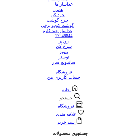
غذاساز ها
همزن
خرد کن
چرخ گوشت
گوشت کوب برقی
غذاساز چند کاره
17246844
زودپز
سرخ کن
پلوپز
توستر
ساندویچ ساز
فروشگاه
حساب کاربری من
خانه
جستجو
فروشگاه
علاقه مندی
سبد خرید
جستجوی محصولات