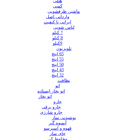
هتلی
کمبی
ماشین ظرفشویی
وارداتی اصل
ایرانی با کیفیت
لباس شویی
7 کیلو
8 کیلو
9کیلو
تلویزیون
65 اینچ
55 اینچ
50 اینچ
43 اینچ
32 اینچ
نظافت
اتو
اتو بخار ایستاده
اتو بخار
جارو
جارو برقی
جارو شارژی
نوشیدنی ساز
آبمیوه گیر
قهوه و اسپرسو
چای ساز
مخلوط کن