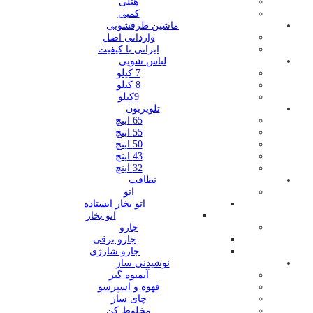
هتلی
کمبی
ماشین ظرفشویی
وارداتی اصل
ایرانی با کیفیت
لباس شویی
7 کیلو
8 کیلو
9کیلو
تلویزیون
65 اینچ
55 اینچ
50 اینچ
43 اینچ
32 اینچ
نظافت
اتو
اتو بخار ایستاده
اتو بخار
جارو
جارو برقی
جارو شارژی
نوشیدنی ساز
آبمیوه گیر
قهوه و اسپرسو
چای ساز
مخلوط کن