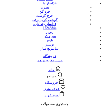
غذاساز ها
همزن
خرد کن
چرخ گوشت
گوشت کوب برقی
غذاساز چند کاره
17246844
زودپز
سرخ کن
پلوپز
توستر
ساندویچ ساز
فروشگاه
حساب کاربری من
خانه
جستجو
فروشگاه
علاقه مندی
سبد خرید
جستجوی محصولات